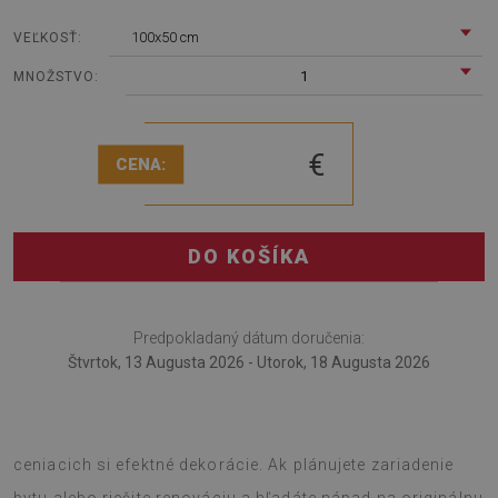
100x50 cm
VEĽKOSŤ:
1
MNOŽSTVO:
€
CENA:
DO KOŠÍKA
Predpokladaný dátum doručenia:
Štvrtok, 13 Augusta 2026 - Utorok, 18 Augusta 2026
Dekoratívny nástenný panel Zlaté bodky je návrh pre ľudí
ceniacich si efektné dekorácie. Ak plánujete zariadenie