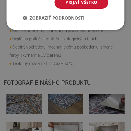
Vlastnosti výrobku
PRIJAŤ VŠETKO
♦
Hladká textúra;
ZOBRAZIŤ PODROBNOSTI
♦
Rýchla a jednoduchá montáž;
♦
Môžete si ich sami narezať na požadovanú veľkosť;
♦
Digitálna potlač s použitím ekologických farieb
♦
Odolný voči oderu, mechanickému poškodeniu, zmene
farby, škvrnám a UV žiareniu
♦
Teplotný rozsah: -10 °C až +60 °C;
FOTOGRAFIE NÁŠHO PRODUKTU