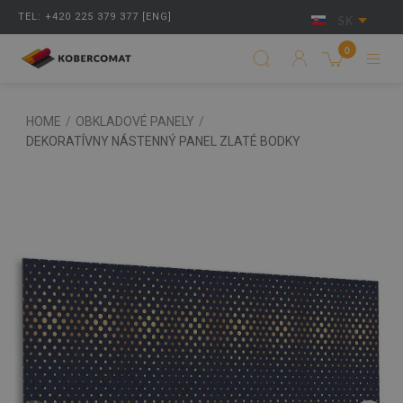
TEL: +420 225 379 377 [ENG]
SK
0
HOME
/
OBKLADOVÉ PANELY
/
DEKORATÍVNY NÁSTENNÝ PANEL ZLATÉ BODKY