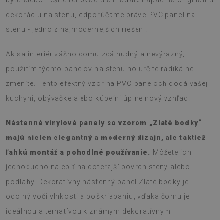
bytu alebo riešite renováciu a hľadáte nápad na originálnu
dekoráciu na stenu, odporúčame práve PVC panel na
stenu - jedno z najmodernejších riešení.
Ak sa interiér vášho domu zdá nudný a nevýrazný,
použitím týchto panelov na stenu ho určite radikálne
zmeníte. Tento efektný vzor na PVC paneloch dodá vašej
kuchyni, obývačke alebo kúpeľni úplne nový vzhľad.
Nástenné vinylové panely so vzorom „Zlaté bodky“
majú nielen elegantný a moderný dizajn, ale taktiež
ľahkú montáž a pohodlné používanie.
Môžete ich
jednoducho nalepiť na doterajší povrch steny alebo
podlahy. Dekoratívny nástenný panel Zlaté bodky je
odolný voči vlhkosti a poškriabaniu, vďaka čomu je
ideálnou alternatívou k známym dekoratívnym