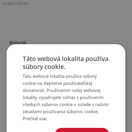
materiálom.
Materiál
Táto webová lokalita používa
♦
Vinyl vystužený PES sieťovinou s lepidlom
súbory cookie.
♦
Veľkosť panelu: 100x50 cm
♦
Hrúbka obkladu (dlažby): 1,6 mm
Táto webová lokalita používa súbory
cookie na zlepšenie používateľskej
Použitie
skúsenosti. Používaním našej webovej
lokality vyjadrujete súhlas s používaním
♦
Interiéry izieb;
všetkých súborov cookie v súlade s našimi
♦
Steny, podlahy, stropy;
zásadami používania súborov cookie.
Prečítať viac
♦
Môže sa lepiť na panely, obklady, kov alebo farbu.