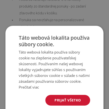
produkty zo štandardnej ponuky - po zadaní
zľavového kódu v košíku.
Ponuka sa nevzťahuje na personalizované
objednávky.
Zľavy počas akcie sa nesčítavajú.
Táto webová lokalita používa
Prípadné rezervácie a sťažnosti je možné podať
súbory cookie.
organizátorovi prostredníctvom e-mailu na
Táto webová lokalita používa súbory
adresu
info@kobercomat.sk
. Čas na posúdenie
cookie na zlepšenie používateľskej
reklamácie je 14 dní.
skúsenosti. Používaním našej webovej
Účastníci súhlasia so spracovaním svojich
lokality vyjadrujete súhlas s používaním
osobných údajov na účely objednávok.
všetkých súborov cookie v súlade s našimi
zásadami používania súborov cookie.
Naše zásady ochrany osobných údajov sú k
Prečítať viac
dispozícii
TU
(bod 10)
Používaním Ponuky prijímate tieto nariadenia
PRIJAŤ VŠETKO
bez výnimiek.
Kobercomat SK si vyhradzuje právo zaviesť