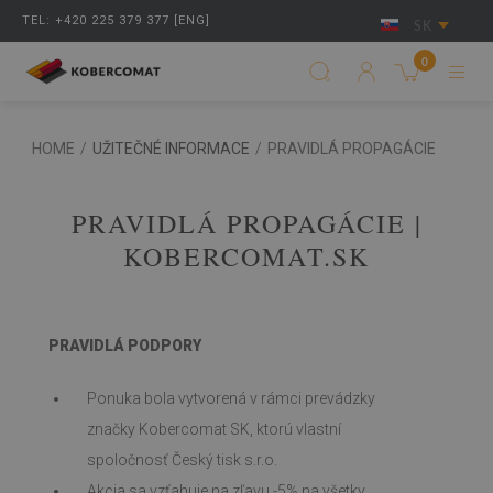
TEL: +420 225 379 377 [ENG]
SK
0
HOME
/
UŽITEČNÉ INFORMACE
/
PRAVIDLÁ PROPAGÁCIE
PRAVIDLÁ PROPAGÁCIE |
KOBERCOMAT.SK
PRAVIDLÁ PODPORY
Ponuka bola vytvorená v rámci prevádzky
značky Kobercomat SK, ktorú vlastní
spoločnosť Český tisk s.r.o.
Akcia sa vzťahuje na zľavu -5% na všetky