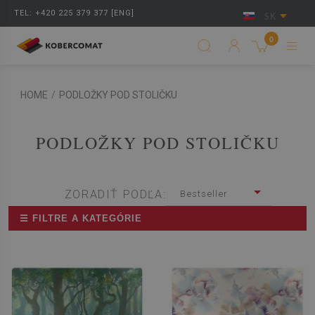
TEL: +420 225 379 377 [ENG]
SK
0
HOME
/
PODLOŽKY POD STOLIČKU
PODLOŽKY POD STOLIČKU
ZORADIŤ PODĽA:
Bestseller
☰ FILTRE A KATEGÓRIE