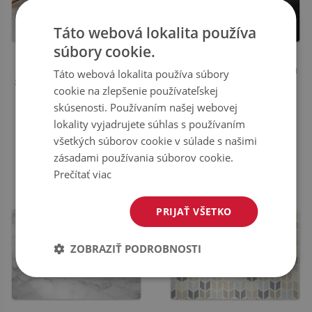
Táto webová lokalita používa
súbory cookie.
Táto webová lokalita používa súbory
PODLOŽKA POD KANCELÁRSKU
PODLOŽKA POD KANCELÁRSKU
STOLIČKU ABSTRAKTNÉ STUHA
STOLIČKU ČIERNY PIESOK
cookie na zlepšenie používateľskej
skúsenosti. Používaním našej webovej
44.99
44.99
lokality vyjadrujete súhlas s používaním
CENA:
€
CENA:
€
všetkých súborov cookie v súlade s našimi
KOUPIT
KOUPIT
zásadami používania súborov cookie.
Prečítať viac
PRIJAŤ VŠETKO
ZOBRAZIŤ PODROBNOSTI