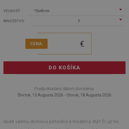
75x45 cm
VEĽKOSŤ:
1
MNOŽSTVO:
€
CENA:
DO KOŠÍKA
Predpokladaný dátum doručenia:
Štvrtok, 13 Augusta 2026 - Utorok, 18 Augusta 2026
Tento mäkký koberec s potlačou Žeriavy na látke
dodá vášmu domovu pohodlie a moderný štýl! Či už ho