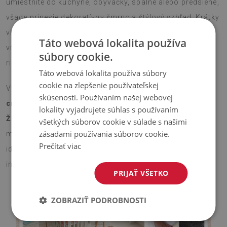
umiestnite do kuchyne, obývačky, spálne alebo predsiene,
všade prinesie dekoratívny šmrnc a štýlový vzhľad. Krátky
vlas je príjemný na dotyk a protišmyková silikónová
Táto webová lokalita používa
vrstva na spodnej strane zaručí bezpečné použitie bez
súbory cookie.
rizika pošmyknutia.
Táto webová lokalita používa súbory
cookie na zlepšenie používateľskej
Vyberte si veľkosť, ktorá vám najlepšie vyhovuje –
75x45
skúsenosti. Používaním našej webovej
cm alebo 90x60 cm
– a nechajte tento
koberček s
lokality vyjadrujete súhlas s používaním
Žeriavy na látke
rozžiariť váš priestor. Vďaka
všetkých súborov cookie v súlade s našimi
zásadami používania súborov cookie.
modernému dizajnu a dekoratívnemu vzoru je koberec
Prečítať viac
ideálnym spôsobom, ako jednoducho a efektívne oživiť
interiér.
PRIJAŤ VŠETKO
ZOBRAZIŤ PODROBNOSTI