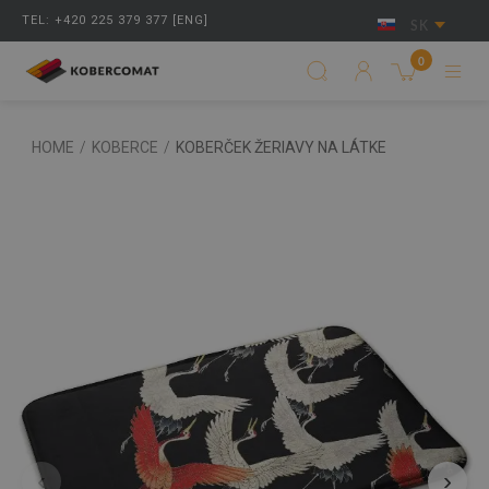
TEL: +420 225 379 377 [ENG]
SK
0
HOME
/
KOBERCE
/
KOBERČEK ŽERIAVY NA LÁTKE
‹
›