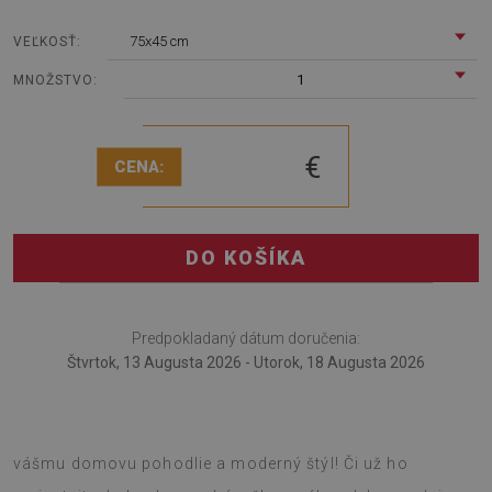
75x45 cm
VEĽKOSŤ:
1
MNOŽSTVO:
€
CENA:
DO KOŠÍKA
Predpokladaný dátum doručenia:
Štvrtok, 13 Augusta 2026 - Utorok, 18 Augusta 2026
Tento mäkký koberec s potlačou Tigria kožušina
dodá
vášmu domovu pohodlie a moderný štýl! Či už ho