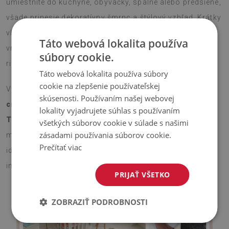
umiestnite do kuchyne, obývačky, spálne alebo predsiene,
všade prinesie dekoratívny šmrnc a štýlový vzhľad. Krátky
vlas je príjemný na dotyk a protišmyková silikónová
Táto webová lokalita používa
vrstva na spodnej strane zaručí bezpečné použitie bez
súbory cookie.
rizika pošmyknutia.
Táto webová lokalita používa súbory
cookie na zlepšenie používateľskej
Vyberte si veľkosť, ktorá vám najlepšie vyhovuje –
75x45
skúsenosti. Používaním našej webovej
cm alebo 90x60 cm
– a nechajte tento
koberček s
lokality vyjadrujete súhlas s používaním
Tigria kožušina
rozžiariť váš priestor. Vďaka
všetkých súborov cookie v súlade s našimi
zásadami používania súborov cookie.
modernému dizajnu a dekoratívnemu vzoru je koberec
Prečítať viac
ideálnym spôsobom, ako jednoducho a efektívne oživiť
interiér.
PRIJAŤ VŠETKO
ZOBRAZIŤ PODROBNOSTI