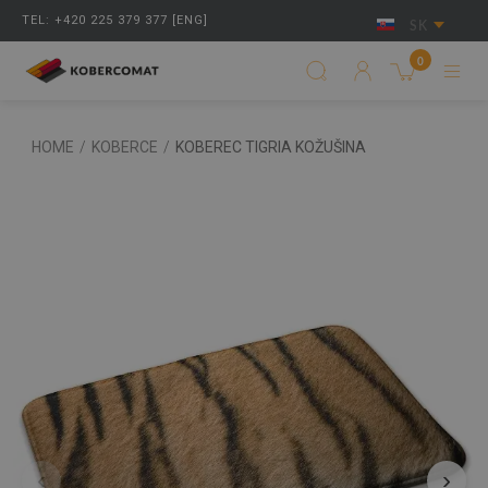
TEL: +420 225 379 377 [ENG]
SK
0
HOME
/
KOBERCE
/
KOBEREC TIGRIA KOŽUŠINA
‹
›