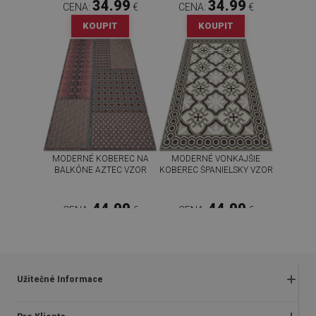
34.99
34.99
CENA:
€
CENA:
€
KOUPIT
KOUPIT
MODERNÉ KOBEREC NA
MODERNÉ VONKAJŠIE
BALKÓNE AZTEC VZOR
KOBEREC ŠPANIELSKY VZOR
44.99
44.99
CENA:
€
CENA:
€
KOUPIT
KOUPIT
Užitečné Informace
Obchodné podmienky