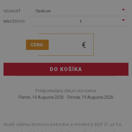
75x45 cm
VEĽKOSŤ:
1
MNOŽSTVO:
€
CENA:
DO KOŠÍKA
Predpokladaný dátum doručenia:
Piatok, 14 Augusta 2026 - Streda, 19 Augusta 2026
Tento mäkký koberec s potlačou Vzor leopardej kože
dodá vášmu domovu pohodlie a moderný štýl! Či už ho