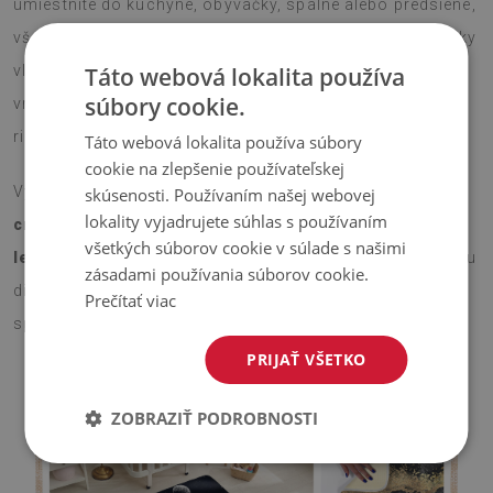
umiestnite do kuchyne, obývačky, spálne alebo predsiene,
všade prinesie dekoratívny šmrnc a štýlový vzhľad. Krátky
vlas je príjemný na dotyk a protišmyková silikónová
Táto webová lokalita používa
súbory cookie.
vrstva na spodnej strane zaručí bezpečné použitie bez
rizika pošmyknutia.
Táto webová lokalita používa súbory
cookie na zlepšenie používateľskej
Vyberte si veľkosť, ktorá vám najlepšie vyhovuje –
75x45
skúsenosti. Používaním našej webovej
lokality vyjadrujete súhlas s používaním
cm alebo 90x60 cm
– a nechajte tento
koberček s Vzor
všetkých súborov cookie v súlade s našimi
leopardej kože
rozžiariť váš priestor. Vďaka modernému
zásadami používania súborov cookie.
dizajnu a dekoratívnemu vzoru je koberec ideálnym
Prečítať viac
spôsobom, ako jednoducho a efektívne oživiť interiér.
PRIJAŤ VŠETKO
ZOBRAZIŤ PODROBNOSTI