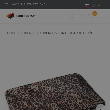
TEL: +420 225 379 377 [ENG]
SK
0
HOME
/
KOBERCE
/
KOBEREC VZOR LEOPARDEJ KOŽE
‹
›