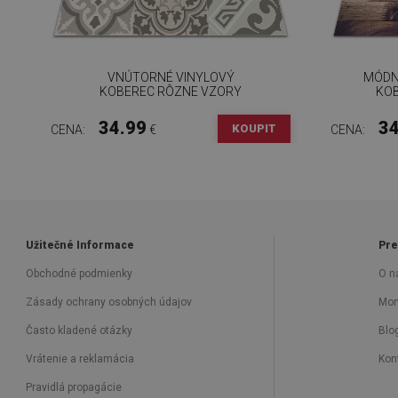
VNÚTORNÉ VINYLOVÝ
MÓDN
KOBEREC RÔZNE VZORY
KOB
34.99
34
KOUPIT
CENA:
€
CENA:
Užitečné Informace
Pre
Obchodné podmienky
O n
Zásady ochrany osobných údajov
Mon
Často kladené otázky
Blo
Vrátenie a reklamácia
Kon
Pravidlá propagácie