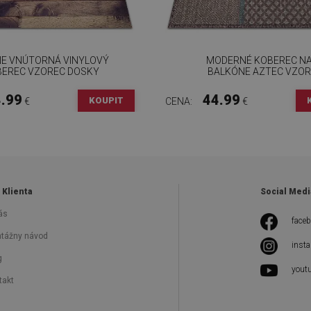
E VNÚTORNÁ VINYLOVÝ
MODERNÉ KOBEREC N
EREC VZOREC DOSKY
BALKÓNE AZTEC VZOR
.99
44.99
KOUPIT
€
CENA:
€
 Klienta
Social Medi
ás
face
tážny návod
inst
g
yout
takt