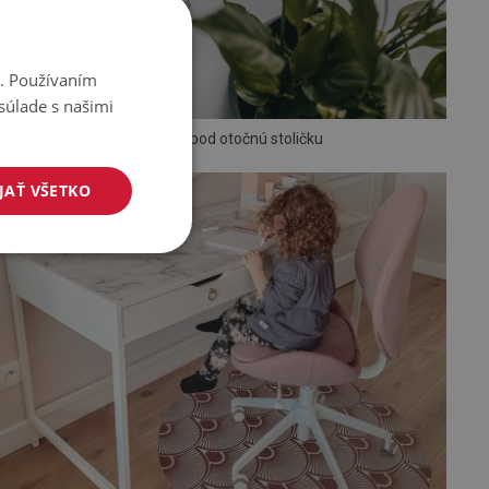
i. Používaním
súlade s našimi
Podložka pod otočnú stoličku
JAŤ VŠETKO