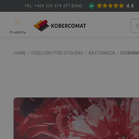
4.9
TEL: +420 225 379 377 [ENG]
Produkty
HOME
/
PODLOŽKY POD STOLIČKU
/
ABSTRAKCIA
/
OCHRANN