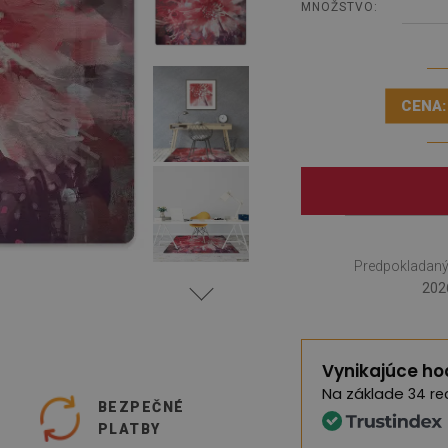
MNOŽSTVO:
CENA:
Predpokladaný
202
Vynikajúce ho
Na základe
34 re
O
BEZPEČNÉ
PLATBY