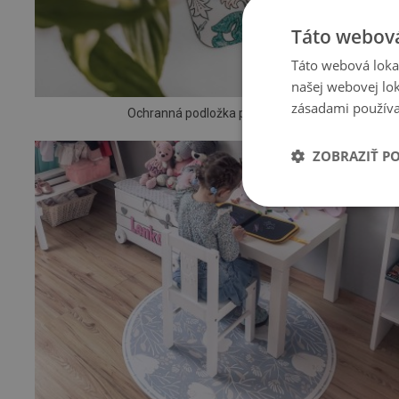
Táto webová
Táto webová lokal
našej webovej lok
zásadami používa
Ochranná podložka pod stoličku
ZOBRAZIŤ P