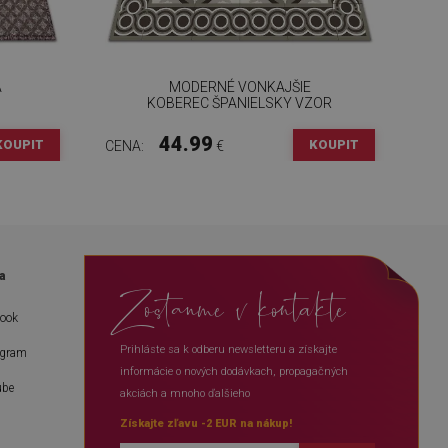
A
MODERNÉ VONKAJŠIE
KOBEREC ŠPANIELSKY VZOR
44.99
KOUPIT
KOUPIT
CENA:
€
a
Zostanme v kontakte
book
Prihláste sa k odberu newsletteru a získajte
agram
informácie o nových dodávkach, propagačných
ube
akciách a mnoho ďalšieho
Získajte zľavu -2 EUR na nákup!