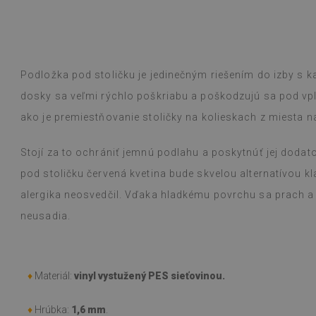
om pravidelný zákazník, kvalita ma nikdy
ogle,
pozrite si originál
)
Podložka pod stoličku je jedinečným riešením do izby s 
Vinylové dlaždi
Čítaj viac
vzorov sťažuje 
dosky sa veľmi rýchlo poškriabu a poškodzujú sa pod v
alunska
bolo inzerované
Beatrycz
rokom
pred 1 r
ako je premiestňovanie stoličky na kolieskach z miesta n
jednoduchá, od
efekt je fantas
ohromený, že t
Stojí za to ochrániť jemnú podlahu a poskytnúť jej dod
prácu. Používam
pod stoličku červená kvetina bude skvelou alternatívou kl
varení na plyn
s nimi nevšimol
alergika neosvedčil. Vďaka hladkému povrchu sa prach a 
vlhkou handričk
neusadia.
niečo vyleje. O
(Preložené Goo
♦
Materiál:
vinyl vystužený PES sieťovinou.
♦
Hrúbka:
1,6 mm
.