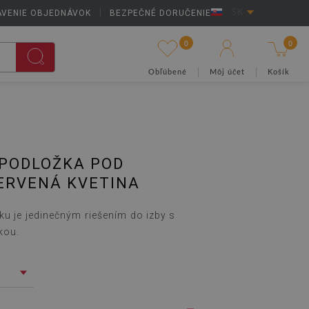
AVENIE OBJEDNÁVOK
|
BEZPEČNÉ DORUČENIE
SK
0
0
Obľúbené
Môj účet
Košík
PODLOŽKA POD
ERVENÁ KVETINA
ku je jedinečným riešením do izby s
kou.