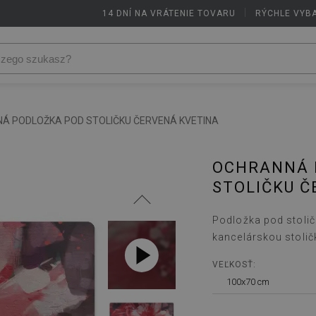
14 DNÍ NA VRÁTENIE TOVARU
|
RÝCHLE VYB
Á PODLOŽKA POD STOLIČKU ČERVENÁ KVETINA
OCHRANNÁ 
STOLIČKU Č
Podložka pod stolič
kancelárskou stolič
VEĽKOSŤ:
100x70 cm