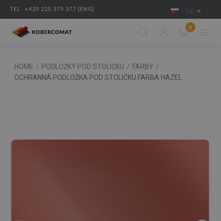
TEL: +420 225 379 377 [ENG]
SK
0
HOME
/
PODLOŽKY POD STOLIČKU
/
FARBY
/
OCHRANNÁ PODLOŽKA POD STOLIČKU FARBA HAZEL