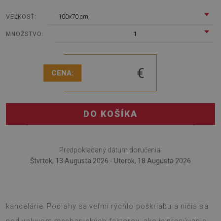
100x70 cm
VEĽKOSŤ:
1
MNOŽSTVO:
€
CENA:
DO KOŠÍKA
Predpokladaný dátum doručenia:
Štvrtok, 13 Augusta 2026 - Utorok, 18 Augusta 2026
Podložka pod kreslo je jedinečným riešením do
kancelárie. Podlahy sa veľmi rýchlo poškriabu a ničia sa