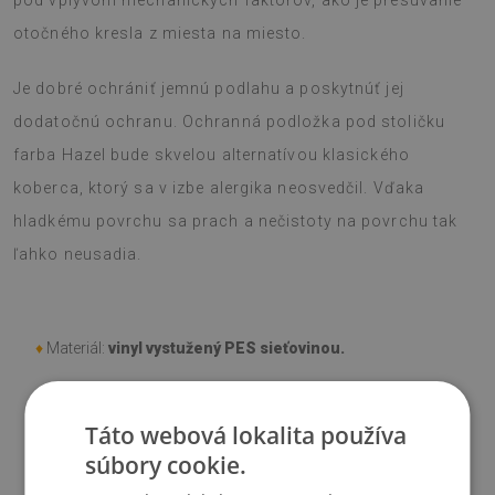
pod vplyvom mechanických faktorov, ako je presúvanie
otočného kresla z miesta na miesto.
Je dobré ochrániť jemnú podlahu a poskytnúť jej
dodatočnú ochranu. Ochranná podložka pod stoličku
farba Hazel bude skvelou alternatívou klasického
koberca, ktorý sa v izbe alergika neosvedčil. Vďaka
hladkému povrchu sa prach a nečistoty na povrchu tak
ľahko neusadia.
♦
Materiál:
vinyl vystužený PES sieťovinou.
♦
Hrúbka:
1,6 mm
.
Táto webová lokalita používa
súbory cookie.
♦
Odtiene Podložky pod stoličku sa môžu líšiť od vizualizácie