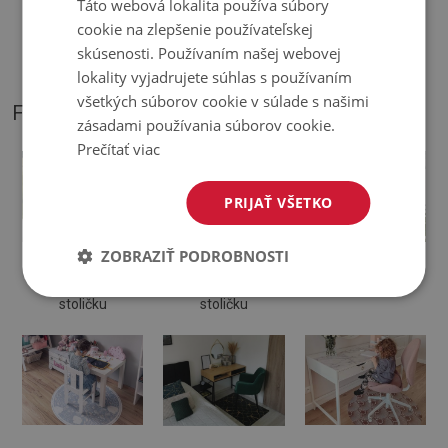
Táto webová lokalita používa súbory
♦
Podložka je určená na použitie na tvrdom povrchu. Pri
cookie na zlepšenie používateľskej
položení na mäkký povrch sa môže ohnúť a posunúť.
skúsenosti. Používaním našej webovej
lokality vyjadrujete súhlas s používaním
všetkých súborov cookie v súlade s našimi
FOTOGRAFIE NÁŠHO PRODUKTU
zásadami používania súborov cookie.
Prečítať viac
PRIJAŤ VŠETKO
ZOBRAZIŤ PODROBNOSTI
Ochranná
Podložka na
Podložka pod
podložka pod
kancelársku
otočnú stoličku
stoličku
stoličku