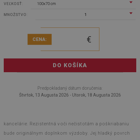
100x70 cm
VEĽKOSŤ:
1
MNOŽSTVO:
€
CENA:
DO KOŠÍKA
Predpokladaný dátum doručenia:
Štvrtok, 13 Augusta 2026 - Utorok, 18 Augusta 2026
Podložka pod stoličku je dobrým riešením na zariadenie
kancelárie. Rezistentná voči nečistotám a poškriabaniu
bude originálnym doplnkom výzdoby. Jej hladký povrch