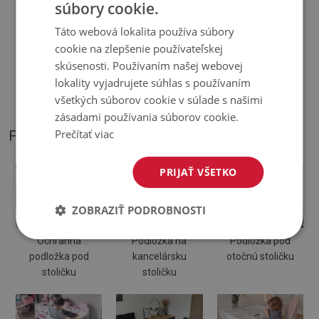
súbory cookie.
Táto webová lokalita používa súbory
♦
Odtiene Podložky pod stoličku sa môžu líšiť od vizualizácie
cookie na zlepšenie používateľskej
skúsenosti. Používaním našej webovej
♦
Podložka je určená na použitie na tvrdom povrchu. Pri
lokality vyjadrujete súhlas s používaním
položení na mäkký povrch sa môže ohnúť a posunúť.
všetkých súborov cookie v súlade s našimi
zásadami používania súborov cookie.
Prečítať viac
FOTOGRAFIE NÁŠHO PRODUKTU
PRIJAŤ VŠETKO
ZOBRAZIŤ PODROBNOSTI
Ochranná
Podložka na
Podložka pod
podložka pod
kancelársku
otočnú stoličku
stoličku
stoličku