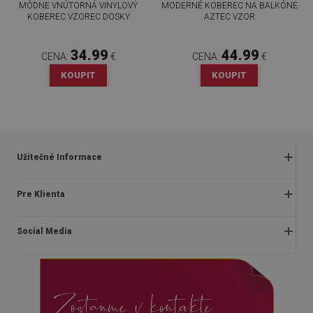
MÓDNE VNÚTORNÁ VINYLOVÝ
MODERNÉ KOBEREC NA BALKÓNE
KOBEREC VZOREC DOSKY
AZTEC VZOR
34.99
44.99
CENA:
€
CENA:
€
KOUPIT
KOUPIT
Užitečné Informace
Obchodné podmienky
Pre Klienta
Zásady ochrany osobných údajov
O nás
Často kladené otázky
Social Media
Montážny návod
Vrátenie a reklamácia
Blog
Pravidlá propagácie
facebook
Kontakt
Dodanie
Zostanme v kontakte
instagram
Platby