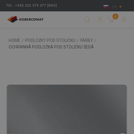
TEL: +420 225 379 377 [ENG]
SK
0
HOME
/
PODLOŽKY POD STOLIČKU
/
FARBY
/
OCHRANNÁ PODLOŽKA POD STOLIČKU ŠEDÁ