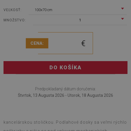
100x70 cm
VEĽKOSŤ:
1
MNOŽSTVO:
€
CENA:
DO KOŠÍKA
Predpokladaný dátum doručenia:
Štvrtok, 13 Augusta 2026 - Utorok, 18 Augusta 2026
Podložka pod kreslo je originálnym riešením do izby s
kancelárskou stoličkou. Podlahové dosky sa veľmi rýchlo