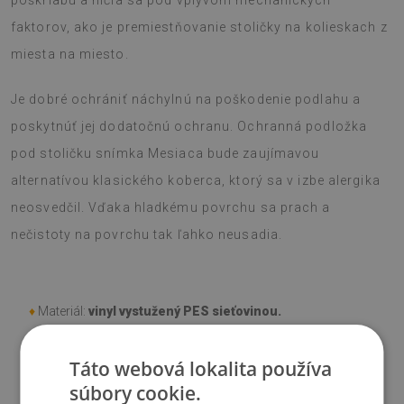
poškriabu a ničia sa pod vplyvom mechanických
faktorov, ako je premiestňovanie stoličky na kolieskach z
miesta na miesto.
Je dobré ochrániť náchylnú na poškodenie podlahu a
poskytnúť jej dodatočnú ochranu. Ochranná podložka
pod stoličku snímka Mesiaca bude zaujímavou
alternatívou klasického koberca, ktorý sa v izbe alergika
neosvedčil. Vďaka hladkému povrchu sa prach a
nečistoty na povrchu tak ľahko neusadia.
♦
Materiál:
vinyl vystužený PES sieťovinou.
♦
Hrúbka:
1,6 mm
.
Táto webová lokalita používa
súbory cookie.