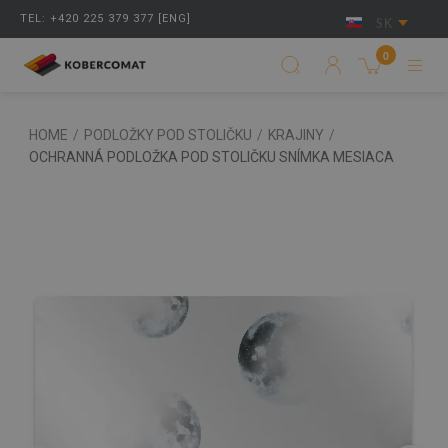
TEL: +420 225 379 377 [ENG]
SK
0
HOME
/
PODLOŽKY POD STOLIČKU
/
KRAJINY
/
OCHRANNÁ PODLOŽKA POD STOLIČKU SNÍMKA MESIACA