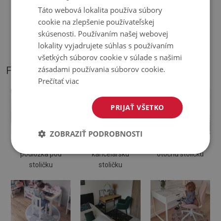
♦
Odtiene Podložky pod stoličku sa môžu líšiť od vizualizácie
Táto webová lokalita používa súbory
cookie na zlepšenie používateľskej
♦
Podložka je určená na použitie na tvrdom povrchu. Pri
skúsenosti. Používaním našej webovej
položení na mäkký povrch sa môže ohnúť a posunúť.
lokality vyjadrujete súhlas s používaním
všetkých súborov cookie v súlade s našimi
zásadami používania súborov cookie.
FOTOGRAFIE NÁŠHO PRODUKTU
Prečítať viac
PRIJAŤ VŠETKO
ZOBRAZIŤ PODROBNOSTI
Ochranná
Podložka na
Podložka pod
podložka pod
kancelársku
otočnú stoličku
stoličku
stoličku