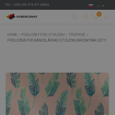
TEL: +420 225 379 377 [ENG]
SK
0
HOME
/
PODLOŽKY POD STOLIČKU
/
TROPICKÉ
/
PODLOŽKA POD KANCELÁRSKU STOLIČKU BROSKYŇA LISTY