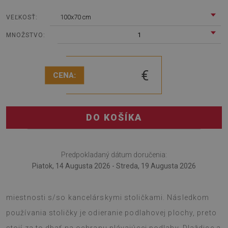
100x70 cm
VEĽKOSŤ:
1
MNOŽSTVO:
€
CENA:
DO KOŠÍKA
Predpokladaný dátum doručenia:
Piatok, 14 Augusta 2026 - Streda, 19 Augusta 2026
Podložka pod kreslo bude rozhodne užitočná v každej
miestnosti s/so kancelárskymi stoličkami. Následkom
používania stoličky je odieranie podlahovej plochy, preto