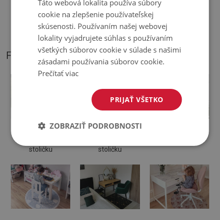
Táto webová lokalita používa súbory
♦
Podložka je určená na použitie na tvrdom povrchu. Pri
cookie na zlepšenie používateľskej
položení na mäkký povrch sa môže ohnúť a posunúť.
skúsenosti. Používaním našej webovej
lokality vyjadrujete súhlas s používaním
všetkých súborov cookie v súlade s našimi
FOTOGRAFIE NÁŠHO PRODUKTU
zásadami používania súborov cookie.
Prečítať viac
PRIJAŤ VŠETKO
ZOBRAZIŤ PODROBNOSTI
Ochranná
Podložka na
Podložka pod
podložka pod
kancelársku
otočnú stoličku
stoličku
stoličku