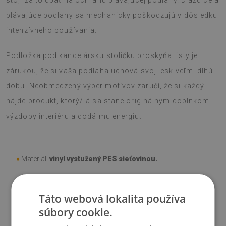
stojí za to dbať na ochranu plávajúcej podlahy. Dlaždice a
plávajúce podlahy sa mechanicky poškodzujú v dôsledku
intenzívneho používania.
Podložka pod kancelársku stoličku broskyňa listy je
zárukou, že si vaša podlaha uchová svoj lesk veľmi dlhú
dobu. Neobmedzený výber motívov zaručí, že si každý
nájde produkt, ktorý/-á sa stane originálnym doplnkom
výzdoby interiéru a dodá mu energiu.
♦
Materiál:
vinyl vystužený PES sieťovinou.
♦
Hrúbka:
1,6 mm
.
Táto webová lokalita používa
súbory cookie.
♦
Odtiene Podložky pod stoličku sa môžu líšiť od vizualizácie