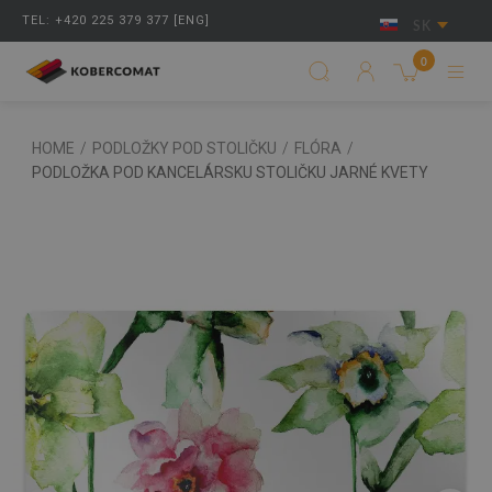
TEL: +420 225 379 377 [ENG]
SK
0
HOME
/
PODLOŽKY POD STOLIČKU
/
FLÓRA
/
PODLOŽKA POD KANCELÁRSKU STOLIČKU JARNÉ KVETY