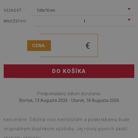
100x70 cm
VEĽKOSŤ:
1
MNOŽSTVO:
€
CENA:
DO KOŠÍKA
Predpokladaný dátum doručenia:
Štvrtok, 13 Augusta 2026 - Utorok, 18 Augusta 2026
Podložka pod kreslo je dobrým riešením na dekoráciu
kancelárie. Odolná voči nečistotám a poškriabaniu bude
originálnym doplnkom výzdoby. Jej rovný povrch zaistí