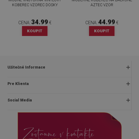
KOBEREC VZOREC DOSKY
AZTEC VZOR
34.99
44.99
CENA:
€
CENA:
€
KOUPIT
KOUPIT
Užitečné Informace
Obchodné podmienky
Pre Klienta
Zásady ochrany osobných údajov
O nás
Často kladené otázky
Social Media
Montážny návod
Vrátenie a reklamácia
Blog
Pravidlá propagácie
facebook
Kontakt
Dodanie
Zostanme v kontakte
instagram
Platby
youtube