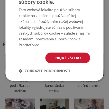
súbory cookie.
Táto webová lokalita používa súbory
♦
Odtiene Podložky pod stoličku sa môžu líšiť od vizualizácie
cookie na zlepšenie používateľskej
skúsenosti. Používaním našej webovej
♦
Podložka je určená na použitie na tvrdom povrchu. Pri
lokality vyjadrujete súhlas s používaním
položení na mäkký povrch sa môže ohnúť a posunúť.
všetkých súborov cookie v súlade s našimi
zásadami používania súborov cookie.
FOTOGRAFIE NÁŠHO PRODUKTU
Prečítať viac
PRIJAŤ VŠETKO
ZOBRAZIŤ PODROBNOSTI
Ochranná
Podložka na
Podložka pod
podložka pod
kancelársku
otočnú stoličku
stoličku
stoličku