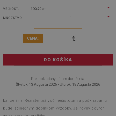
100x70 cm
VEĽKOSŤ:
1
MNOŽSTVO:
€
CENA:
DO KOŠÍKA
Predpokladaný dátum doručenia:
Štvrtok, 13 Augusta 2026 - Utorok, 18 Augusta 2026
Podložka pod stoličku je skvelým nápadom na dekoráciu
kancelárie. Rezistentná voči nečistotám a poškriabaniu
bude jedinečným doplnkom výzdoby. Jej rovný povrch