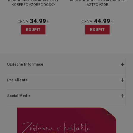
KOBEREC VZOREC DOSKY
AZTEC VZOR
34.99
44.99
CENA:
€
CENA:
€
KOUPIT
KOUPIT
Užitečné Informace
Obchodné podmienky
Pre Klienta
Zásady ochrany osobných údajov
O nás
Často kladené otázky
Social Media
Montážny návod
Vrátenie a reklamácia
Blog
Pravidlá propagácie
facebook
Kontakt
Dodanie
Zostanme v kontakte
instagram
Platby
youtube