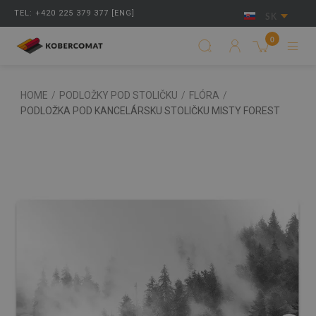
TEL: +420 225 379 377 [ENG]
SK
0
HOME
/
PODLOŽKY POD STOLIČKU
/
FLÓRA
/
PODLOŽKA POD KANCELÁRSKU STOLIČKU MISTY FOREST