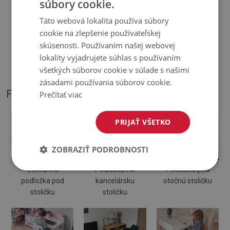
súbory cookie.
Táto webová lokalita používa súbory
♦
Odtiene Podložky pod stoličku sa môžu líšiť od vizualizácie
cookie na zlepšenie používateľskej
skúsenosti. Používaním našej webovej
♦
Podložka je určená na použitie na tvrdom povrchu. Pri
lokality vyjadrujete súhlas s používaním
položení na mäkký povrch sa môže ohnúť a posunúť.
všetkých súborov cookie v súlade s našimi
zásadami používania súborov cookie.
FOTOGRAFIE NÁŠHO PRODUKTU
Prečítať viac
PRIJAŤ VŠETKO
ZOBRAZIŤ PODROBNOSTI
Ochranná
Podložka na
Podložka pod
podložka pod
kancelársku
otočnú stoličku
stoličku
stoličku