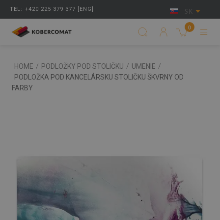
TEL: +420 225 379 377 [ENG]
SK
0
HOME
/
PODLOŽKY POD STOLIČKU
/
UMENIE
/
PODLOŽKA POD KANCELÁRSKU STOLIČKU ŠKVRNY OD
FARBY