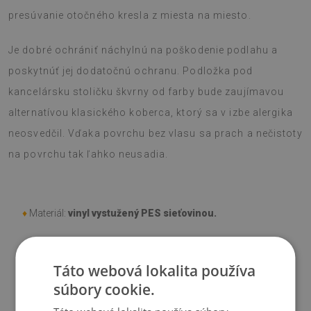
presúvanie otočného kresla z miesta na miesto.
Je dobré ochrániť náchylnú na poškodenie podlahu a
poskytnúť jej dodatočnú ochranu. Podložka pod
kancelársku stoličku škvrny od farby bude zaujímavou
alternatívou klasického koberca, ktorý sa v izbe alergika
neosvedčil. Vďaka povrchu bez vlasu sa prach a nečistoty
na povrchu tak ľahko neusadia.
♦
Materiál:
vinyl vystužený PES sieťovinou.
♦
Hrúbka:
1,6 mm
.
Táto webová lokalita používa
súbory cookie.
♦
Odtiene Podložky pod stoličku sa môžu líšiť od vizualizácie