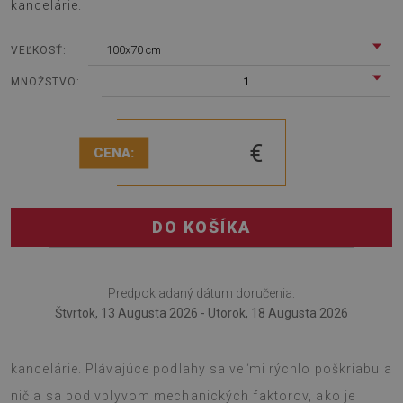
kancelárie.
100x70 cm
VEĽKOSŤ:
1
MNOŽSTVO:
€
CENA:
DO KOŠÍKA
Predpokladaný dátum doručenia:
Štvrtok, 13 Augusta 2026 - Utorok, 18 Augusta 2026
Podložka pod kreslo je zaujímavým riešením do
kancelárie. Plávajúce podlahy sa veľmi rýchlo poškriabu a
ničia sa pod vplyvom mechanických faktorov, ako je