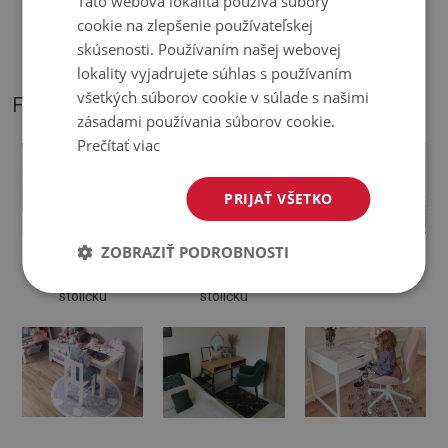
Táto webová lokalita používa súbory
♦
Podložka je určená na použitie na tvrdom povrchu. Pri
cookie na zlepšenie používateľskej
položení na mäkký povrch sa môže ohnúť a posunúť.
skúsenosti. Používaním našej webovej
lokality vyjadrujete súhlas s používaním
všetkých súborov cookie v súlade s našimi
FOTOGRAFIE NÁŠHO PRODUKTU
zásadami používania súborov cookie.
Prečítať viac
PRIJAŤ VŠETKO
ZOBRAZIŤ PODROBNOSTI
Ochranná
Podložka na
Podložka pod
podložka pod
kancelársku
otočnú stoličku
stoličku
stoličku