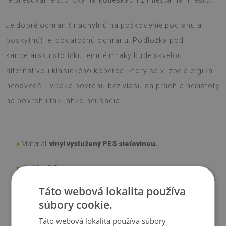
je presúvanie stoličky na kolieskach z miesta na miesto.
Je dobré ochrániť náchylnú na poškodenie podlahu a
poskytnúť jej dodatočnú ochranu. Podložka pod
kancelársku stoličku temné mraky bude skvelou
alternatívou klasického koberca, ktorý sa v izbe alergika
neosvedčil. Vďaka povrchu bez vlasu sa prach a nečistoty
na povrchu tak ľahko neusadia.
♦
Materiál:
vinyl vystužený PES sieťovinou.
♦
Hrúbka:
1,6 mm
.
Táto webová lokalita používa
♦
Odtiene Podložky pod stoličku sa môžu líšiť od vizualizácie
súbory cookie.
Táto webová lokalita používa súbory
♦
Podložka je určená na použitie na tvrdom povrchu. Pri