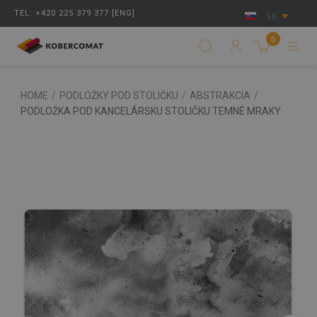
TEL: +420 225 379 377 [ENG]
SK
0
HOME
/
PODLOŽKY POD STOLIČKU
/
ABSTRAKCIA
/
PODLOŽKA POD KANCELÁRSKU STOLIČKU TEMNÉ MRAKY