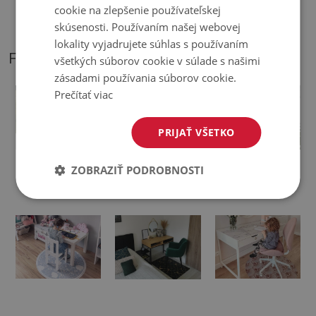
cookie na zlepšenie používateľskej
položení na mäkký povrch sa môže ohnúť a posunúť.
skúsenosti. Používaním našej webovej
lokality vyjadrujete súhlas s používaním
FOTOGRAFIE NÁŠHO PRODUKTU
všetkých súborov cookie v súlade s našimi
zásadami používania súborov cookie.
Prečítať viac
PRIJAŤ VŠETKO
Ochranná
Podložka na
Podložka pod
ZOBRAZIŤ PODROBNOSTI
podložka pod
kancelársku
otočnú stoličku
stoličku
stoličku