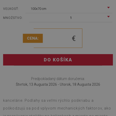
100x70 cm
VEĽKOSŤ:
1
MNOŽSTVO:
€
CENA:
DO KOŠÍKA
Predpokladaný dátum doručenia:
Štvrtok, 13 Augusta 2026 - Utorok, 18 Augusta 2026
Podložka pod stoličku je novátorským riešením do
kancelárie. Podlahy sa veľmi rýchlo poškriabu a
poškodzujú sa pod vplyvom mechanických faktorov, ako