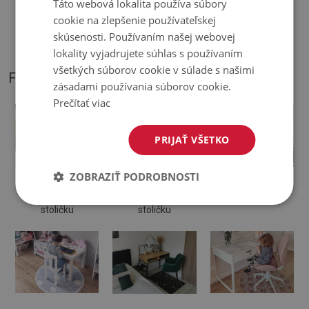
Táto webová lokalita používa súbory
♦
Podložka je určená na použitie na tvrdom povrchu. Pri
cookie na zlepšenie používateľskej
položení na mäkký povrch sa môže ohnúť a posunúť.
skúsenosti. Používaním našej webovej
lokality vyjadrujete súhlas s používaním
všetkých súborov cookie v súlade s našimi
FOTOGRAFIE NÁŠHO PRODUKTU
zásadami používania súborov cookie.
Prečítať viac
PRIJAŤ VŠETKO
ZOBRAZIŤ PODROBNOSTI
Ochranná
Podložka na
Podložka pod
podložka pod
kancelársku
otočnú stoličku
stoličku
stoličku