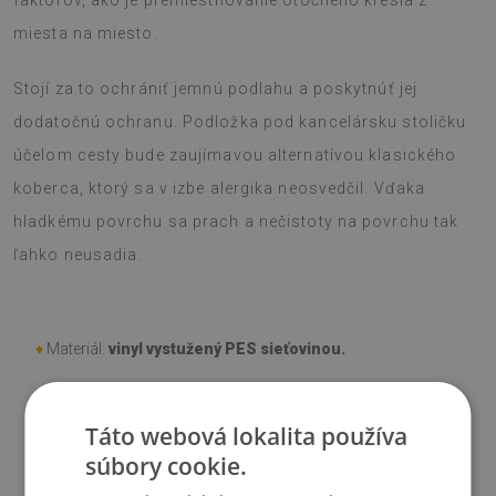
faktorov, ako je premiestňovanie otočného kresla z
miesta na miesto.
Stojí za to ochrániť jemnú podlahu a poskytnúť jej
dodatočnú ochranu. Podložka pod kancelársku stoličku
účelom cesty bude zaujímavou alternatívou klasického
koberca, ktorý sa v izbe alergika neosvedčil. Vďaka
hladkému povrchu sa prach a nečistoty na povrchu tak
ľahko neusadia.
♦
Materiál:
vinyl vystužený PES sieťovinou.
♦
Hrúbka:
1,6 mm
.
Táto webová lokalita používa
súbory cookie.
♦
Odtiene Podložky pod stoličku sa môžu líšiť od vizualizácie