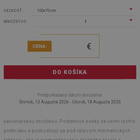
100x70 cm
VEĽKOSŤ:
1
MNOŽSTVO:
€
CENA:
DO KOŠÍKA
Predpokladaný dátum doručenia:
Štvrtok, 13 Augusta 2026 - Utorok, 18 Augusta 2026
Podložka pod kreslo je jedinečným riešením do izby s
kancelárskou stoličkou. Podlahové dosky sa veľmi rýchlo
poškriabu a poškodzujú sa pod vplyvom mechanických