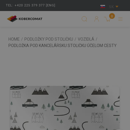
TEL: +420 225 379 377 [ENG]
SK
0
HOME
/
PODLOŽKY POD STOLIČKU
/
VOZIDLÁ
/
PODLOŽKA POD KANCELÁRSKU STOLIČKU ÚČELOM CESTY