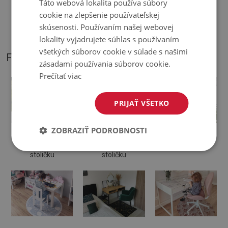
Táto webová lokalita používa súbory
♦
Podložka je určená na použitie na tvrdom povrchu. Pri
cookie na zlepšenie používateľskej
položení na mäkký povrch sa môže ohnúť a posunúť.
skúsenosti. Používaním našej webovej
lokality vyjadrujete súhlas s používaním
všetkých súborov cookie v súlade s našimi
FOTOGRAFIE NÁŠHO PRODUKTU
zásadami používania súborov cookie.
Prečítať viac
PRIJAŤ VŠETKO
ZOBRAZIŤ PODROBNOSTI
Ochranná
Podložka na
Podložka pod
podložka pod
kancelársku
otočnú stoličku
stoličku
stoličku