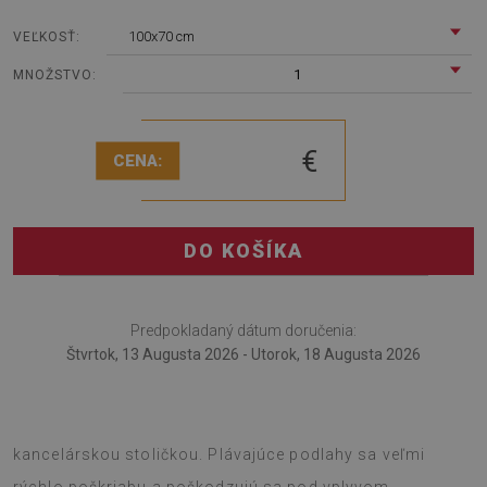
100x70 cm
VEĽKOSŤ:
1
MNOŽSTVO:
€
CENA:
DO KOŠÍKA
Predpokladaný dátum doručenia:
Štvrtok, 13 Augusta 2026 - Utorok, 18 Augusta 2026
Podložka pod stoličku je novátorským riešením do izby s
kancelárskou stoličkou. Plávajúce podlahy sa veľmi