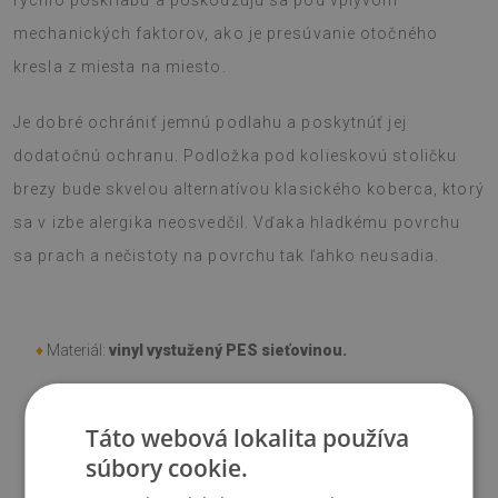
rýchlo poškriabu a poškodzujú sa pod vplyvom
mechanických faktorov, ako je presúvanie otočného
kresla z miesta na miesto.
Je dobré ochrániť jemnú podlahu a poskytnúť jej
dodatočnú ochranu. Podložka pod kolieskovú stoličku
brezy bude skvelou alternatívou klasického koberca, ktorý
sa v izbe alergika neosvedčil. Vďaka hladkému povrchu
sa prach a nečistoty na povrchu tak ľahko neusadia.
♦
Materiál:
vinyl vystužený PES sieťovinou.
♦
Hrúbka:
1,6 mm
.
Táto webová lokalita používa
súbory cookie.
♦
Odtiene Podložky pod stoličku sa môžu líšiť od vizualizácie