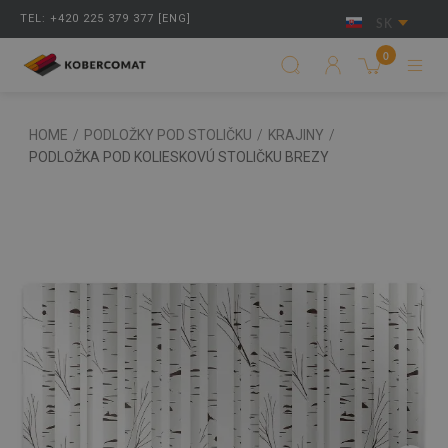
TEL: +420 225 379 377 [ENG]
SK
0
HOME
/
PODLOŽKY POD STOLIČKU
/
KRAJINY
/
PODLOŽKA POD KOLIESKOVÚ STOLIČKU BREZY