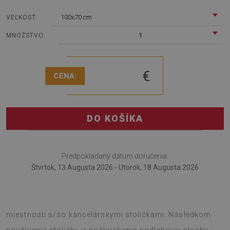
100x70 cm
VEĽKOSŤ:
1
MNOŽSTVO:
€
CENA:
DO KOŠÍKA
Predpokladaný dátum doručenia:
Štvrtok, 13 Augusta 2026 - Utorok, 18 Augusta 2026
Podložka pod kreslo bude rozhodne užitočná v každej
miestnosti s/so kancelárskymi stoličkami. Následkom