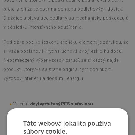
používania stoličky je poškriabanie podlahovej plochy,
preto stojí za to dbať na ochranu podlahových dosiek.
Dlaždice a plávajúce podlahy sa mechanicky poškodzujú
v dôsledku intenzívneho používania.
Podložka pod kolieskovú stoličku diamant je zárukou, že
si vaša podlahová krytina uchová svoj lesk dlhú dobu.
Neobmedzený výber vzorov zaručí, že si každý nájde
produkt, ktorý/-á sa stane originálnym doplnkom
výzdoby interiéru a dodá mu energiu.
♦
Materiál:
vinyl vystužený PES sieťovinou.
♦
Hrúbka:
1,6 mm
.
Táto webová lokalita používa
súbory cookie.