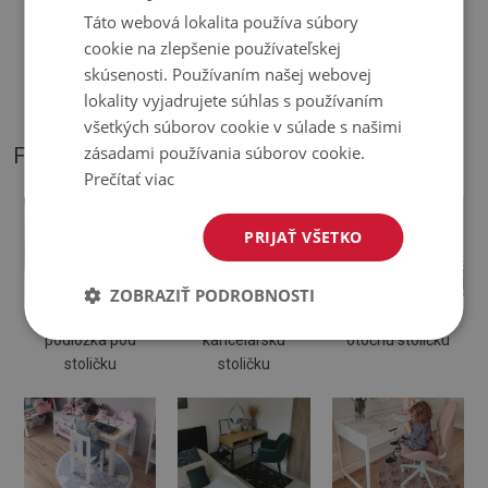
♦
Odtiene Podložky pod stoličku sa môžu líšiť od vizualizácie
Táto webová lokalita používa súbory
cookie na zlepšenie používateľskej
♦
Podložka je určená na použitie na tvrdom povrchu. Pri
skúsenosti. Používaním našej webovej
položení na mäkký povrch sa môže ohnúť a posunúť.
lokality vyjadrujete súhlas s používaním
všetkých súborov cookie v súlade s našimi
zásadami používania súborov cookie.
FOTOGRAFIE NÁŠHO PRODUKTU
Prečítať viac
PRIJAŤ VŠETKO
ZOBRAZIŤ PODROBNOSTI
Ochranná
Podložka na
Podložka pod
podložka pod
kancelársku
otočnú stoličku
stoličku
stoličku