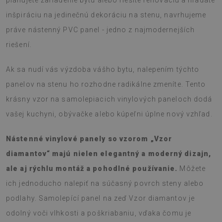
plánujete zariadenie bytu alebo riešite renováciu a hľadáte
inšpiráciu na jedinečnú dekoráciu na stenu, navrhujeme
práve nástenný PVC panel - jedno z najmodernejších
riešení.
Ak sa nudí vás výzdoba vášho bytu, nalepením týchto
panelov na stenu ho rozhodne radikálne zmeníte. Tento
krásny vzor na samolepiacich vinylových paneloch dodá
vašej kuchyni, obývačke alebo kúpeľni úplne nový vzhľad.
Nástenné vinylové panely so vzorom „Vzor
diamantov“ majú nielen elegantný a moderný dizajn,
ale aj rýchlu montáž a pohodlné používanie.
Môžete
ich jednoducho nalepiť na súčasný povrch steny alebo
podlahy. Samolepící panel na zeď Vzor diamantov je
odolný voči vlhkosti a poškriabaniu, vďaka čomu je