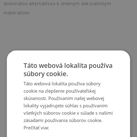
dokonalou alternatívou k známym dekoratívnym
materiálom.
Materiál
Táto webová lokalita používa
♦
Vinyl vystužený PES sieťovinou s lepidlom
súbory cookie.
♦
Veľkosť panelu: 100x50 cm
Táto webová lokalita používa súbory
♦
Hrúbka obkladu (dlažby): 1,6 mm
cookie na zlepšenie používateľskej
skúsenosti. Používaním našej webovej
Použitie
lokality vyjadrujete súhlas s používaním
všetkých súborov cookie v súlade s našimi
♦
Interiéry izieb;
zásadami používania súborov cookie.
♦
Steny, podlahy, stropy;
Prečítať viac
♦
Môže sa lepiť na panely, obklady, kov alebo farbu.