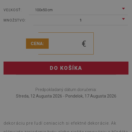
100x50 cm
VEĽKOSŤ:
1
MNOŽSTVO:
€
CENA:
DO KOŠÍKA
Predpokladaný dátum doručenia:
Streda, 12 Augusta 2026 - Pondelok, 17 Augusta 2026
Samolepící panel na zeď Vzor diamantov je nápad na
dekoráciu pre ľudí ceniacich si efektné dekorácie. Ak