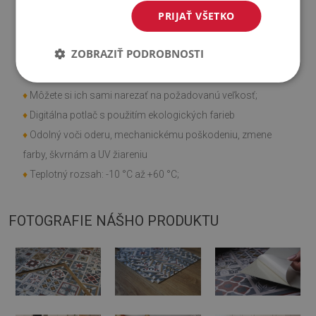
PRIJAŤ VŠETKO
Vlastnosti výrobku
ZOBRAZIŤ PODROBNOSTI
♦
Hladká textúra;
♦
Rýchla a jednoduchá montáž;
♦
Môžete si ich sami narezať na požadovanú veľkosť;
♦
Digitálna potlač s použitím ekologických farieb
♦
Odolný voči oderu, mechanickému poškodeniu, zmene
farby, škvrnám a UV žiareniu
♦
Teplotný rozsah: -10 °C až +60 °C;
FOTOGRAFIE NÁŠHO PRODUKTU