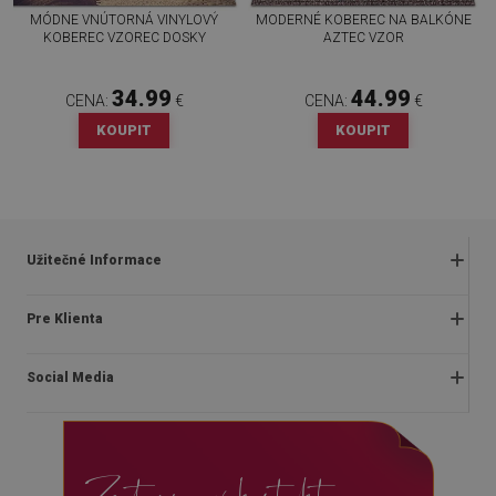
MÓDNE VNÚTORNÁ VINYLOVÝ
MODERNÉ KOBEREC NA BALKÓNE
KOBEREC VZOREC DOSKY
AZTEC VZOR
34.99
44.99
CENA:
€
CENA:
€
KOUPIT
KOUPIT
Užitečné Informace
Obchodné podmienky
Pre Klienta
Zásady ochrany osobných údajov
O nás
Často kladené otázky
Social Media
Montážny návod
Vrátenie a reklamácia
Blog
Pravidlá propagácie
facebook
Kontakt
Dodanie
Zostanme v kontakte
instagram