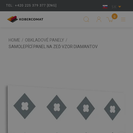
TEL: +420 225 379 377 [ENG]
SK
0
HOME
/
OBKLADOVÉ PANELY
/
SAMOLEPÍCÍ PANEL NA ZEĎ VZOR DIAMANTOV