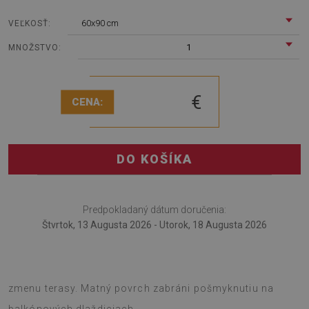
60x90 cm
VEĽKOSŤ:
1
MNOŽSTVO:
€
CENA:
DO KOŠÍKA
Predpokladaný dátum doručenia:
Štvrtok, 13 Augusta 2026 - Utorok, 18 Augusta 2026
Koberec na terasu je skvelé riešenie na prázdninovú
zmenu terasy. Matný povrch zabráni pošmyknutiu na