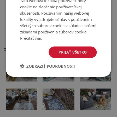
Táto webová lokalita používa súbory
♦
Koberce nie sú protišmykové;
cookie na zlepšenie používateľskej
skúsenosti. Používaním našej webovej
♦
Odtiene kobercov sa môžu mierne líšiť od vizualizácie.
lokality vyjadrujete súhlas s používaním
všetkých súborov cookie v súlade s našimi
♦
Podložka je určená na použitie na tvrdom povrchu. Pri
zásadami používania súborov cookie.
položení na mäkký povrch sa môže ohnúť a posunúť.
Prečítať viac
FOTOGRAFIE NÁŠHO PRODUKTU
PRIJAŤ VŠETKO
ZOBRAZIŤ PODROBNOSTI