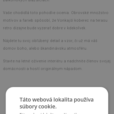
balkónových dlaždiciach.
Vaše chodidlá toto pohodlie ocenia. Obrovské množstvo
motívov a farieb spôsobí, že Vonkajší koberec na terasu
retro dizajne bude vyzerať dobre v kdekoľvek.
Nájdete tu svoj obľúbený detail a vzor, či už má váš
domov boho, alebo škandinávsku atmosféru.
Stavte na letné oživenie interiéru a nadchnite členov svojej
domácnosti a hostí originálnym nápadom.
♦
Materiál:
vinyl vystužený sieťkou PES.
.
Táto webová lokalita používa
♦
Hrúbka:
1,6 mm.
súbory cookie.