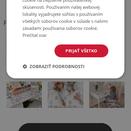
cookie na zlepšenie používateľskej
♦
Odtiene stolových podložiek sa môžu líšiť od vizualizácie
skúsenosti. Používaním našej webovej
lokality vyjadrujete súhlas s používaním
všetkých súborov cookie v súlade s našimi
FOTOGRAFIE NÁŠHO PRODUKTU
zásadami používania súborov cookie.
Prečítať viac
PRIJAŤ VŠETKO
ZOBRAZIŤ PODROBNOSTI
Podložka na stôl
Ochranná
Veľká podložka na
podložka na stôl
stôl