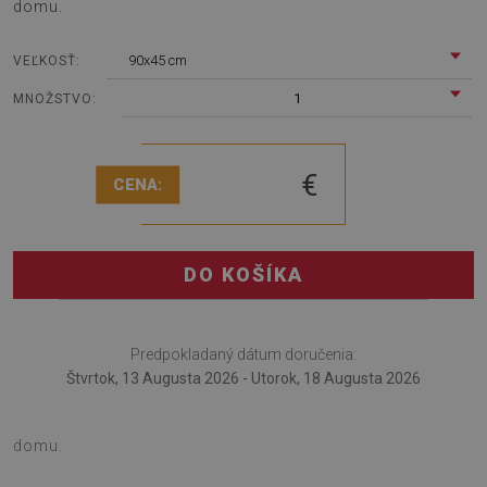
domu.
90x45 cm
VEĽKOSŤ:
1
MNOŽSTVO:
€
CENA:
DO KOŠÍKA
Predpokladaný dátum doručenia:
Štvrtok, 13 Augusta 2026 - Utorok, 18 Augusta 2026
Stolová podložka sa bude hodiť osobám, ktoré pracujú z
domu.