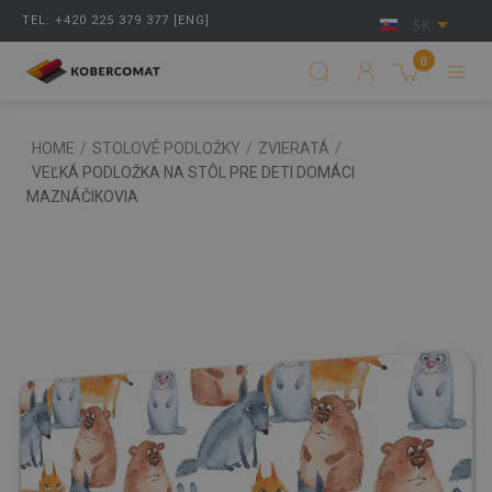
TEL: +420 225 379 377 [ENG]
SK
0
HOME
/
STOLOVÉ PODLOŽKY
/
ZVIERATÁ
/
VEĽKÁ PODLOŽKA NA STÔL PRE DETI DOMÁCI
MAZNÁČIKOVIA