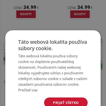
34.99
34.99
CENA:
€
CENA:
€
KOUPIT
KOUPIT
Táto webová lokalita používa
súbory cookie.
Táto webová lokalita používa súbory
cookie na zlepšenie používateľskej
skúsenosti. Používaním našej webovej
lokality vyjadrujete súhlas s používaním
všetkých súborov cookie v súlade s našimi
PRACOVNÁ PODLOŽKA S
VEĽKÁ PODLOŽKA NA STÔL PRE
OBRÁZKOM NAČRTNUTÉ MAČKY
DETI LAMA
zásadami používania súborov cookie.
Prečítať viac
34.99
34.99
CENA:
€
CENA:
€
KOUPIT
KOUPIT
PRIJAŤ VŠETKO