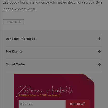
zástupcov fauny: vtákov, divokých mačiek alebo koi kaprov v štýle
japonského drevorytu.
ROZBALIŤ
Užitečné Informace
Obchodné podmienky
Pre Klienta
Zásady ochrany osobných údajov
O nás
Často kladené otázky
Social Media
Montážny návod
Vrátenie a reklamácia
Blog
Pravidlá propagácie
facebook
Kontakt
Dodanie
Zostanme v kontakte
instagram
Platby
youtube
Získajte zľavu -2 EUR na nákup!
POUČENIE O ODSTÚPENÍ OD ZMLUVY
ODOSLAŤ