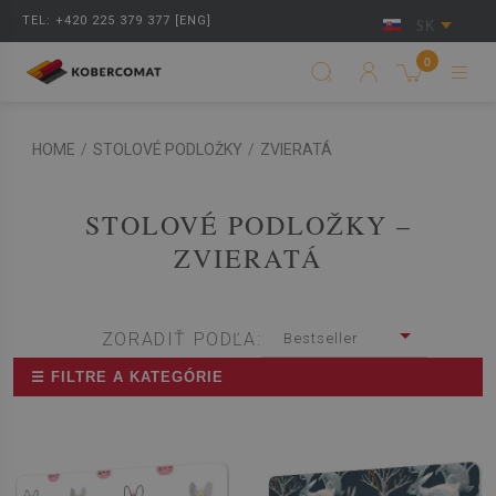
TEL: +420 225 379 377 [ENG]
SK
0
HOME
/
STOLOVÉ PODLOŽKY
/
ZVIERATÁ
STOLOVÉ PODLOŽKY –
ZVIERATÁ
ZORADIŤ PODĽA:
Bestseller
☰ FILTRE A KATEGÓRIE