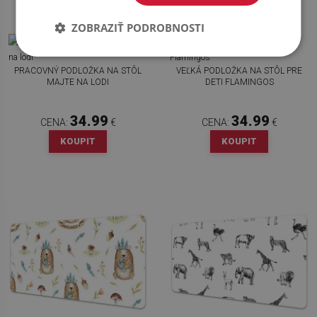
ZOBRAZIŤ PODROBNOSTI
PRACOVNÝ PODLOŽKA NA STÔL
VEĽKÁ PODLOŽKA NA STÔL PRE
MAJTE NA LODI
DETI FLAMINGOS
34.99
34.99
CENA:
€
CENA:
€
KOUPIT
KOUPIT