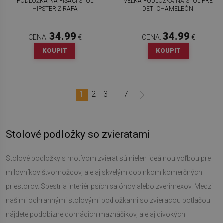
PODLOŽKA NA PÍSACÍ STÔL
VEĽKÁ PODLOŽKA NA STÔL PRE
HIPSTER ŽIRAFA
DETI CHAMELEÓNI
34.99
34.99
CENA:
€
CENA:
€
KOUPIT
KOUPIT
1
2
3
7
...
Stolové podložky so zvieratami
Stolové podložky s motívom zvierat sú nielen ideálnou voľbou pre
milovníkov štvornožcov, ale aj skvelým doplnkom komerčných
priestorov. Spestria interiér psích salónov alebo zverimexov. Medzi
našimi ochrannými stolovými podložkami so zvieracou potlačou
nájdete podobizne domácich maznáčikov, ale aj divokých