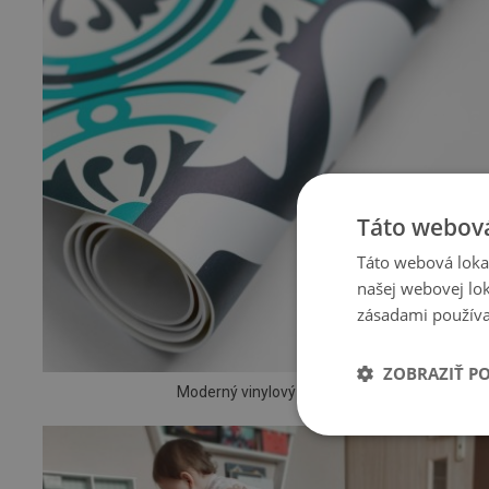
Táto webová
Táto webová lokal
našej webovej lok
zásadami používa
ZOBRAZIŤ P
Moderný vinylový koberec