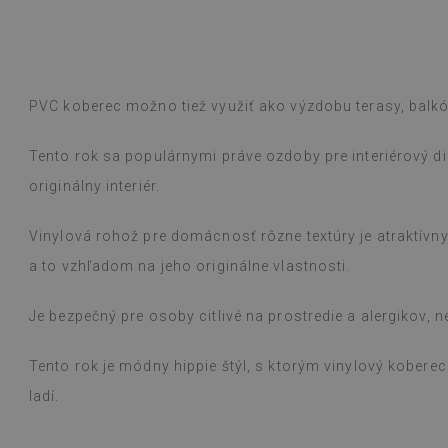
otívmi. Vybrala som si vintage koberec
ýle a okrúhly boho koberec s motívom
 sú krásne, elegantné a praktické,
é dieťa.
Dyed B
rokom
pred 1 r
PVC koberec možno tiež využiť ako výzdobu terasy, balk
ogle,
pozrite si originál
)
Tento rok sa populárnymi práve ozdoby pre interiérový diz
originálny interiér.
Vinylová rohož pre domácnosť rôzne textúry je atraktívn
a to vzhľadom na jeho originálne vlastnosti.
Je bezpečný pre osoby citlivé na prostredie a alergikov, 
Tento rok je módny hippie štýl, s ktorým vinylový kober
ladí.