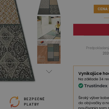
CENA:
Predpokladaný
202
Vynikajúce ho
Na základe
34 re
j kvality, som veľmi spokojný
Široký výber kob
O
BEZPEČNÉ
do obývačky a n
PLATBY
gle,
pozrite si originál
)
používania som 