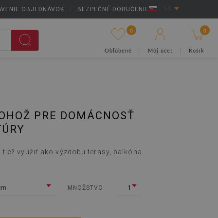
AVENIE OBJEDNÁVOK
|
BEZPEČNÉ DORUČENIE
SK
0
0
Obľúbené
Môj účet
Košík
ROHOŽ PRE DOMÁCNOSŤ
TÚRY
iež využiť ako výzdobu terasy, balkóna
cm
1
MNOŽSTVO: