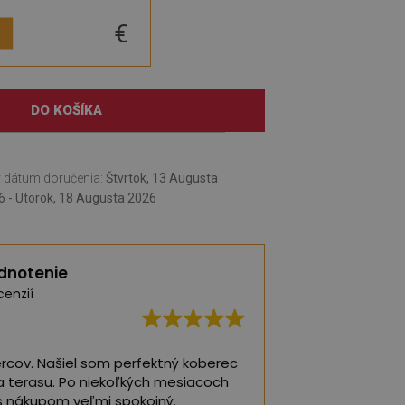
€
DO KOŠÍKA
 dátum doručenia:
Štvrtok, 13 Augusta
6 - Utorok, 18 Augusta 2026
dnotenie
cenzií
ercov. Našiel som perfektný koberec
Najlepšie koberce
a terasu. Po niekoľkých mesiacoch
detskej izby ❤️
s nákupom veľmi spokojný.