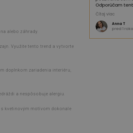
Odporúčam tent
Čítaj viac
(Preložené Goog
Anna T
okom
pred 1 rok
óna alebo záhrady.
ajn. Využite tento trend a vytvorte
ym doplnkom zariadenia interiéru,
nedráždi a nespôsobuje alergiu.
ec s kvetinovým motívom dokonale