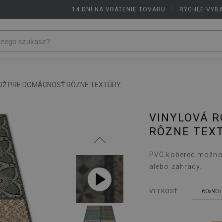
14 DNÍ NA VRÁTENIE TOVARU
|
RÝCHLE VYB
OŽ PRE DOMÁCNOSŤ RÔZNE TEXTÚRY
VINYLOVÁ 
RÔZNE TEX
PVC koberec možno t
alebo záhrady.
60x90 
VEĽKOSŤ: