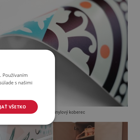
i. Používaním
súlade s našimi
JAŤ VŠETKO
PVC vinylový koberec