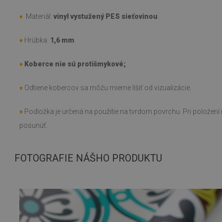
♦
Materiál:
vinyl vystužený PES sieťovinou
.
♦
Hrúbka:
1,6 mm
.
♦
Koberce nie sú protišmykové;
♦
Odtiene kobercov sa môžu mierne líšiť od vizualizácie.
♦
Podložka je určená na použitie na tvrdom povrchu. Pri polože
posunúť.
FOTOGRAFIE NÁŠHO PRODUKTU