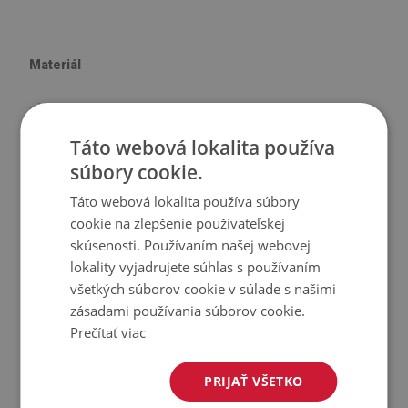
Materiál
♦
Vinyl vystužený PES sieťovinou s lepidlom
♦
Veľkosť panelu: 100x50 cm
Táto webová lokalita používa
♦
Hrúbka obkladu (dlažby): 1,6 mm
súbory cookie.
Táto webová lokalita používa súbory
Použitie
cookie na zlepšenie používateľskej
skúsenosti. Používaním našej webovej
♦
Interiéry izieb;
lokality vyjadrujete súhlas s používaním
♦
Steny, podlahy, stropy;
všetkých súborov cookie v súlade s našimi
♦
Môže sa lepiť na panely, obklady, kov alebo farbu.
zásadami používania súborov cookie.
Prečítať viac
Vlastnosti výrobku
PRIJAŤ VŠETKO
♦
Hladká textúra;