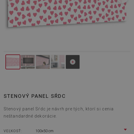
STENOVÝ PANEL SŔDC
Stenový panel Sŕdc je návrh pre tých, ktorí si cenia
neštandardné dekorácie.
100x50 cm
VEĽKOSŤ: