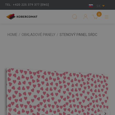
TEL: +420 225 379 377 [ENG]
SK
0
HOME
/
OBKLADOVÉ PANELY
/
STENOVÝ PANEL SŔDC
‹
›