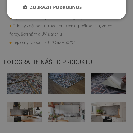
♦
Rýchla a jednoduchá montáž;
ZOBRAZIŤ PODROBNOSTI
♦
Môžete si ich sami narezať na požadovanú veľkosť;
♦
Digitálna potlač s použitím ekologických farieb
♦
Odolný voči oderu, mechanickému poškodeniu, zmene
farby, škvrnám a UV žiareniu
♦
Teplotný rozsah: -10 °C až +60 °C;
FOTOGRAFIE NÁŠHO PRODUKTU