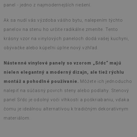
panel - jedno z najmodernejších riešení.
Ak sa nudí vás výzdoba vášho bytu, nalepením týchto
panelov na stenu ho určite radikálne zmeníte. Tento
krásny vzor na vinylových paneloch dodá vašej kuchyni,
obývačke alebo kúpeľni úplne nový vzhľad.
Nástenné vinylové panely so vzorom „Sŕdc“ majú
nielen elegantný a moderný dizajn, ale tiež rýchlu
montáž a pohodlné používanie.
Môžete ich jednoducho
nalepiť na súčasný povrch steny alebo podlahy. Stenový
panel Sŕdc je odolný voči vlhkosti a poškriabaniu, vďaka
čomu je ideálnou alternatívou k tradičným dekoratívnym
materiálom.