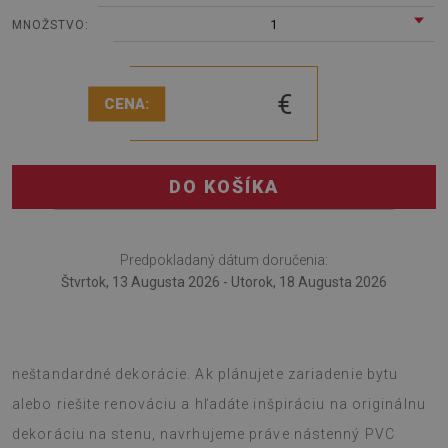
1
MNOŽSTVO:
€
CENA:
DO KOŠÍKA
Predpokladaný dátum doručenia:
Štvrtok, 13 Augusta 2026 - Utorok, 18 Augusta 2026
Stenový panel Sŕdc je návrh pre tých, ktorí si cenia
neštandardné dekorácie. Ak plánujete zariadenie bytu
alebo riešite renováciu a hľadáte inšpiráciu na originálnu
dekoráciu na stenu, navrhujeme práve nástenný PVC