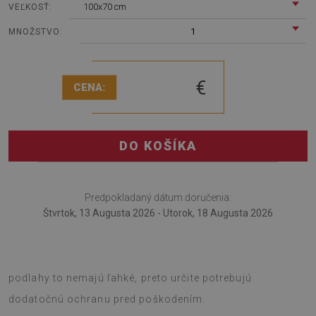
100x70 cm
VEĽKOSŤ:
1
MNOŽSTVO:
€
CENA:
DO KOŠÍKA
Predpokladaný dátum doručenia:
Štvrtok, 13 Augusta 2026 - Utorok, 18 Augusta 2026
Podložka pod kreslo sa osvedčí aj v práci. Kancelárske
podlahy to nemajú ľahké, preto určite potrebujú
dodatočnú ochranu pred poškodením.