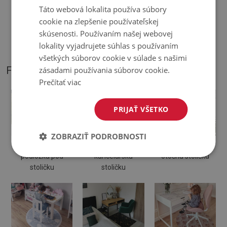
Táto webová lokalita používa súbory
cookie na zlepšenie používateľskej
♦
Podložka je určená na použitie na tvrdom povrchu. Pri
skúsenosti. Používaním našej webovej
položení na mäkký povrch sa môže ohnúť a posunúť.
lokality vyjadrujete súhlas s používaním
všetkých súborov cookie v súlade s našimi
FOTOGRAFIE NÁŠHO PRODUKTU
zásadami používania súborov cookie.
Prečítať viac
PRIJAŤ VŠETKO
ZOBRAZIŤ PODROBNOSTI
Ochranná
Podložka na
Podložka pod
podložka pod
kancelársku
otočnú stoličku
stoličku
stoličku