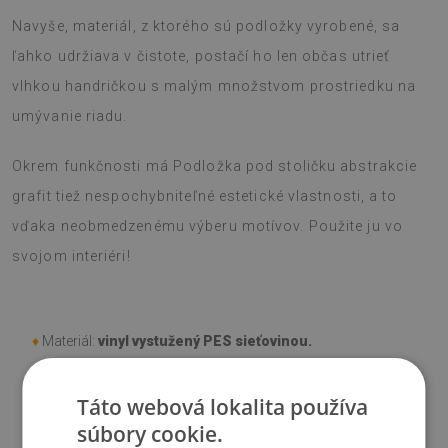
Navyše, materiál, z ktorého sú podložky vyrobené, sa
ľahko udržiava v čistote, postačí ho len občas utrieť
vlhkou handričkou s malým množstvom prostriedku na
umývanie riadu.
Okrem funkčnosti má Podložka pod stoličku abstrakcie
grafit tiež nespochybniteľné estetické vlastnosti, a to
vďaka neobmedzenému výberu motívov. Použite ju vo
svojom interiéri!
♦
Materiál:
vinyl vystužený PES sieťovinou.
♦
Hrúbka:
1,6 mm
.
Táto webová lokalita používa
súbory cookie.
♦
Odtiene Podložky pod stoličku sa môžu líšiť od vizualizácie