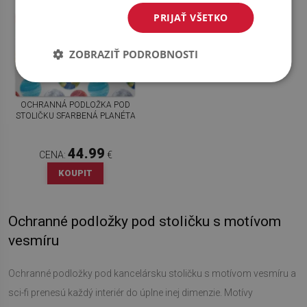
PRIJAŤ VŠETKO
ZOBRAZIŤ PODROBNOSTI
OCHRANNÁ PODLOŽKA POD
STOLIČKU SFARBENÁ PLANÉTA
44.99
CENA:
€
KOUPIT
Ochranné podložky pod stoličku s motívom
vesmíru
Ochranné podložky pod kancelársku stoličku s motívom vesmíru a
sci-fi prenesú každý interiér do úplne inej dimenzie. Motívy