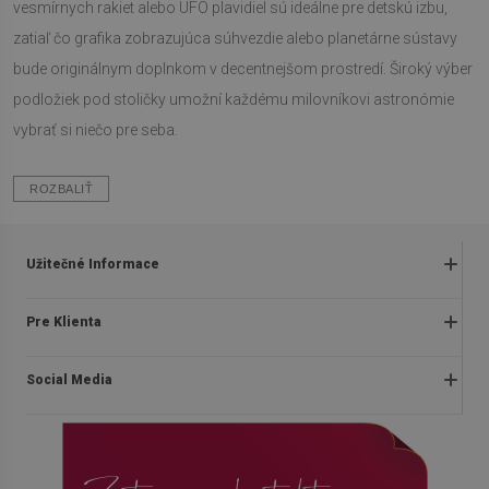
vesmírnych rakiet alebo UFO plavidiel sú ideálne pre detskú izbu,
zatiaľ čo grafika zobrazujúca súhvezdie alebo planetárne sústavy
bude originálnym doplnkom v decentnejšom prostredí. Široký výber
podložiek pod stoličky umožní každému milovníkovi astronómie
vybrať si niečo pre seba.
ROZBALIŤ
Užitečné Informace
Obchodné podmienky
Pre Klienta
Zásady ochrany osobných údajov
O nás
Často kladené otázky
Social Media
Montážny návod
Vrátenie a reklamácia
Blog
Pravidlá propagácie
facebook
Kontakt
Dodanie
instagram