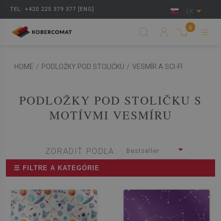
TEL: +420 225 379 377 [ENG]
SK
0
HOME
/
PODLOŽKY POD STOLIČKU
/
VESMÍR A SCI-FI
PODLOŽKY POD STOLIČKU S
MOTÍVMI VESMÍRU
ZORADIŤ PODĽA:
Bestseller
☰ FILTRE A KATEGÓRIE