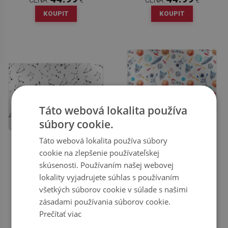
KOUPIT
KOUPIT
Táto webová lokalita používa
OCHRANNÁ PODLOŽKA POD
súbory cookie.
STOLIČKU ASTRONAUT
Táto webová lokalita používa súbory
PODLOŽKA POD STOLIČKU
44.99
cookie na zlepšenie používateľskej
CENA:
€
SÚHVEZDIE
skúsenosti. Používaním našej webovej
KOUPIT
lokality vyjadrujete súhlas s používaním
44.99
CENA:
€
všetkých súborov cookie v súlade s našimi
zásadami používania súborov cookie.
KOUPIT
Prečítať viac