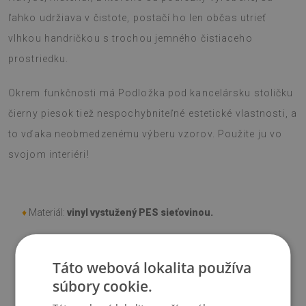
ľahko udržiava v čistote, postačí ho len občas utrieť
vlhkou handričkou s trochou jemného čistiaceho
prostriedku.
Okrem funkčnosti má Podložka pod kancelársku stoličku
čierny piesok tiež nespochybniteľné estetické vlastnosti, a
to vďaka neobmedzenému výberu vzorov. Použite ju vo
svojom interiéri!
♦
Materiál:
vinyl vystužený PES sieťovinou.
♦
Hrúbka:
1,6 mm
.
Táto webová lokalita používa
súbory cookie.
♦
Odtiene Podložky pod stoličku sa môžu líšiť od vizualizácie