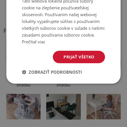
Táto webová lokalita používa súbory
♦
Podložka je určená na použitie na tvrdom povrchu. Pri
cookie na zlepšenie používateľskej
položení na mäkký povrch sa môže ohnúť a posunúť.
skúsenosti. Používaním našej webovej
lokality vyjadrujete súhlas s používaním
všetkých súborov cookie v súlade s našimi
FOTOGRAFIE NÁŠHO PRODUKTU
zásadami používania súborov cookie.
Prečítať viac
PRIJAŤ VŠETKO
ZOBRAZIŤ PODROBNOSTI
Ochranná
Podložka na
Podložka pod
podložka pod
kancelársku
otočnú stoličku
stoličku
stoličku