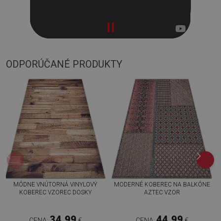
ODPORÚČANÉ PRODUKTY
MÓDNE VNÚTORNÁ VINYLOVÝ
MODERNÉ KOBEREC NA BALKÓNE
KOBEREC VZOREC DOSKY
AZTEC VZOR
34.99
44.99
CENA:
€
CENA:
€