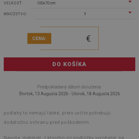
100x70 cm
VEĽKOSŤ:
1
MNOŽSTVO:
€
CENA:
DO KOŠÍKA
Predpokladaný dátum doručenia:
Štvrtok, 13 Augusta 2026 - Utorok, 18 Augusta 2026
Podložka pod kreslo sa osvedčí aj v práci. Kancelárske
podlahy to nemajú ľahké, preto určite potrebujú
dodatočnú ochranu pred poškodením.
Navyše, materiál, z ktorého sú podložky vyrobené, sa