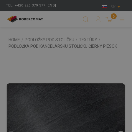
TEL: +420 225 379 377 [ENG]
SK
0
HOME
/
PODLOŽKY POD STOLIČKU
/
TEXTÚRY
/
PODLOŽKA POD KANCELÁRSKU STOLIČKU ČIERNY PIESOK