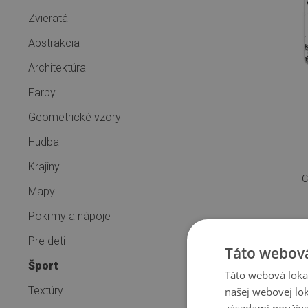
Zvieratá
Abstrakcia
Architektúra
Farby
Geometrické vzory
Hudba
Krajiny
C
Mapy
Pokrmy a nápoje
Pre deti
Táto webová
Šport
Táto webová lokal
Textúry
našej webovej lok