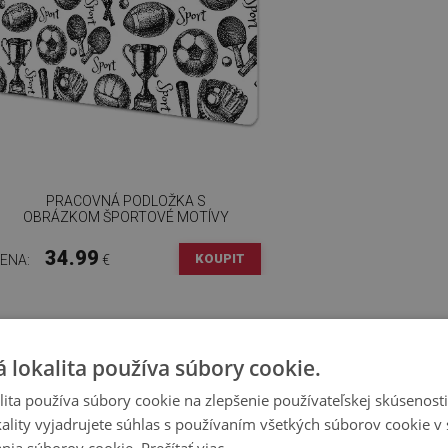
PRACOVNÁ PODLOŽKA S
OBRÁZKOM ŠPORTOVÉ MOTÍVY
34.99
KOUPIT
ENA:
€
 lokalita používa súbory cookie.
ita používa súbory cookie na zlepšenie používateľskej skúsenost
ality vyjadrujete súhlas s používaním všetkých súborov cookie v 