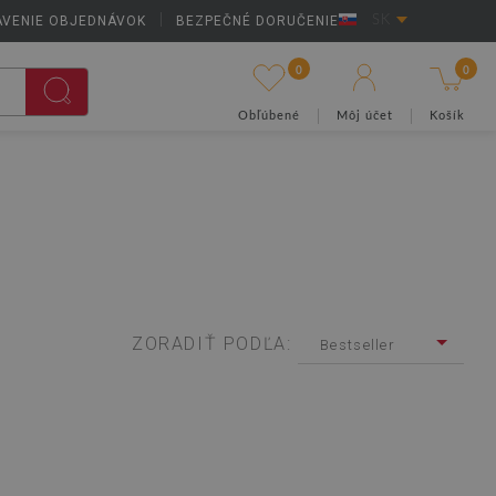
AVENIE OBJEDNÁVOK
|
BEZPEČNÉ DORUČENIE
SK
0
0
Obľúbené
Môj účet
Košík
ZORADIŤ PODĽA:
Bestseller