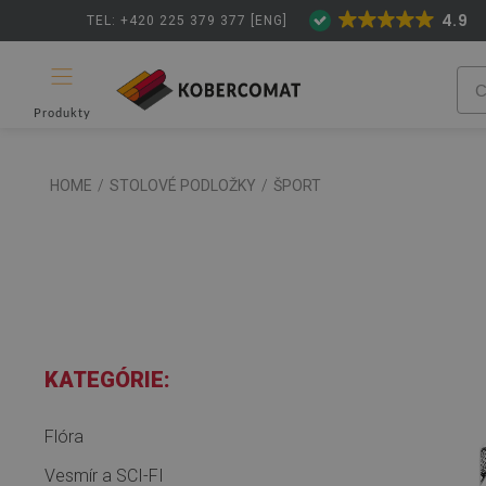
4.9
TEL: +420 225 379 377 [ENG]
Produkty
HOME
/
STOLOVÉ PODLOŽKY
/
ŠPORT
KATEGÓRIE:
Flóra
Vesmír a SCI-FI