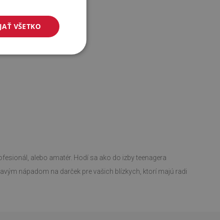
JAŤ VŠETKO
fesionál, alebo amatér. Hodí sa ako do izby teenagera
mavým nápadom na darček pre vašich blízkych, ktorí majú radi