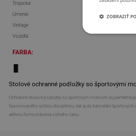
zásadami používa
Tropické
Umenie
ZOBRAZIŤ P
Vintage
Vozidlá
FARBA:
Stolové ochranné podložky so športovými m
Ochranné stolové podložky so športovým motívom sú perfektné pre 
fascinovaného určitou disciplínou, tak aj do kancelárií športovýc
aktívnu formu trávenia voľného času.