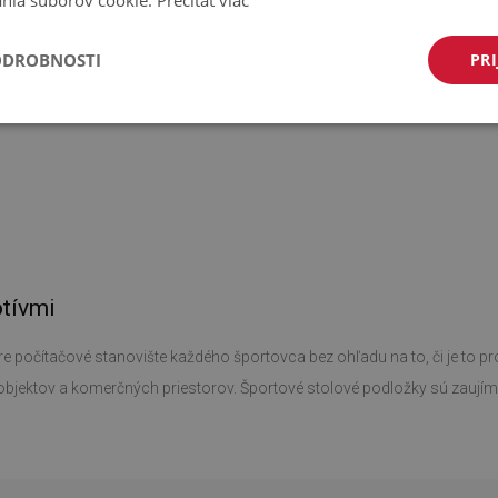
nia súborov cookie.
Prečítať viac
ODROBNOSTI
PRI
otívmi
počítačové stanovište každého športovca bez ohľadu na to, či je to pro
h objektov a komerčných priestorov. Športové stolové podložky sú zaují