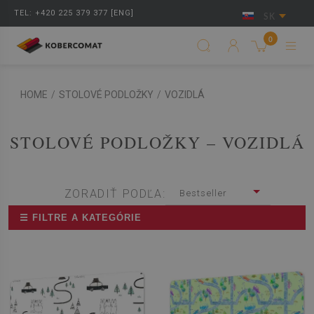
TEL: +420 225 379 377 [ENG]
SK
0
HOME
/
STOLOVÉ PODLOŽKY
/
VOZIDLÁ
STOLOVÉ PODLOŽKY – VOZIDLÁ
ZORADIŤ PODĽA:
Bestseller
☰ FILTRE A KATEGÓRIE