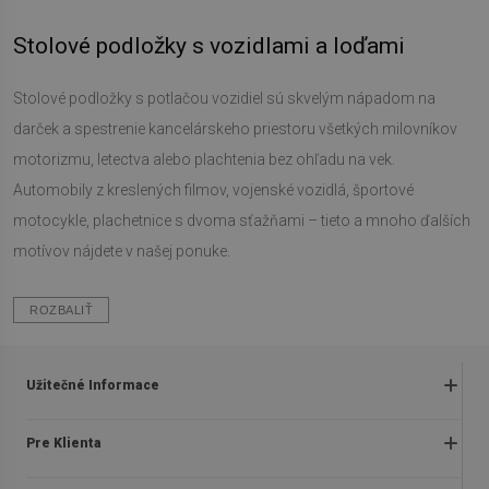
Stolové podložky s vozidlami a loďami
Stolové podložky s potlačou vozidiel sú skvelým nápadom na
darček a spestrenie kancelárskeho priestoru všetkých milovníkov
motorizmu, letectva alebo plachtenia bez ohľadu na vek.
Automobily z kreslených filmov, vojenské vozidlá, športové
motocykle, plachetnice s dvoma sťažňami – tieto a mnoho ďalších
motívov nájdete v našej ponuke.
ROZBALIŤ
Užitečné Informace
Obchodné podmienky
Pre Klienta
Zásady ochrany osobných údajov