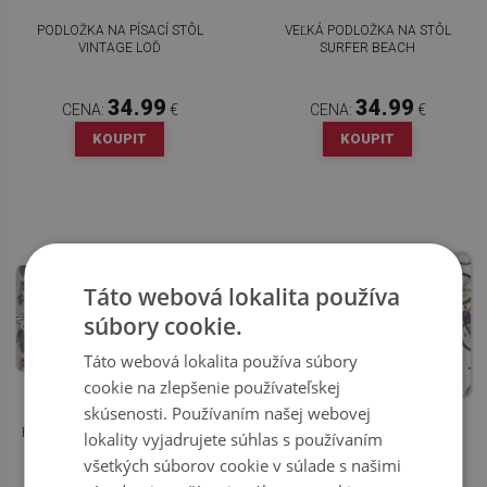
PODLOŽKA NA PÍSACÍ STÔL
VEĽKÁ PODLOŽKA NA STÔL
VINTAGE LOĎ
SURFER BEACH
34.99
34.99
CENA:
€
CENA:
€
KOUPIT
KOUPIT
Táto webová lokalita používa
súbory cookie.
Táto webová lokalita používa súbory
cookie na zlepšenie používateľskej
skúsenosti. Používaním našej webovej
PRACOVNÝ PODLOŽKA NA STÔL
PRACOVNÁ PODLOŽKA S
lokality vyjadrujete súhlas s používaním
KLASICKÁ AUTÁ
OBRÁZKOM MESTSKÉ BICYKLE
všetkých súborov cookie v súlade s našimi