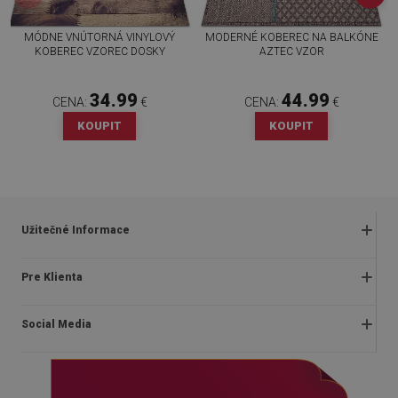
MÓDNE VNÚTORNÁ VINYLOVÝ
MODERNÉ KOBEREC NA BALKÓNE
KOBEREC VZOREC DOSKY
AZTEC VZOR
34.99
44.99
CENA:
€
CENA:
€
KOUPIT
KOUPIT
Užitečné Informace
Obchodné podmienky
Pre Klienta
Zásady ochrany osobných údajov
O nás
Často kladené otázky
Social Media
Montážny návod
Vrátenie a reklamácia
Blog
Pravidlá propagácie
facebook
Kontakt
Dodanie