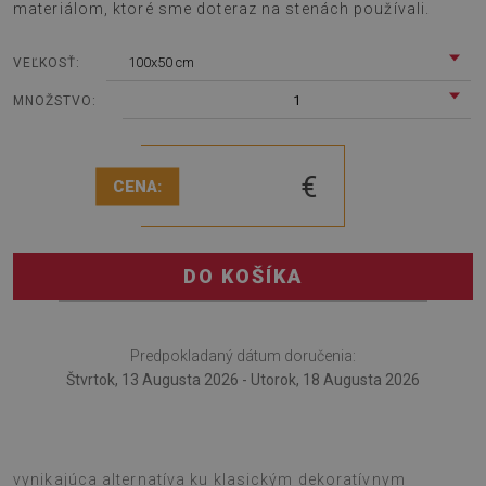
materiálom, ktoré sme doteraz na stenách používali.
100x50 cm
VEĽKOSŤ:
1
MNOŽSTVO:
€
CENA:
DO KOŠÍKA
Predpokladaný dátum doručenia:
Štvrtok, 13 Augusta 2026 - Utorok, 18 Augusta 2026
Dekoratívny nástenný panel Geometrická hviezda je
vynikajúca alternatíva ku klasickým dekoratívnym