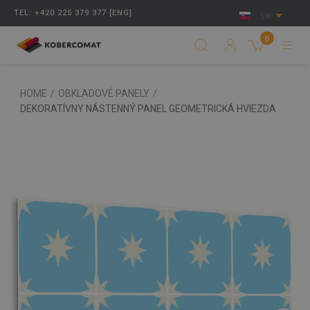
TEL: +420 225 379 377 [ENG]
SK
0
HOME
/
OBKLADOVÉ PANELY
/
DEKORATÍVNY NÁSTENNÝ PANEL GEOMETRICKÁ HVIEZDA