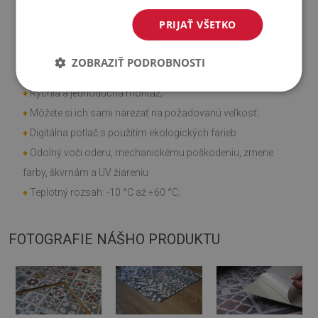
♦
Môže sa lepiť na panely, obklady, kov alebo farbu.
PRIJAŤ VŠETKO
Vlastnosti výrobku
ZOBRAZIŤ PODROBNOSTI
♦
Hladká textúra;
♦
Rýchla a jednoduchá montáž;
♦
Môžete si ich sami narezať na požadovanú veľkosť;
♦
Digitálna potlač s použitím ekologických farieb
♦
Odolný voči oderu, mechanickému poškodeniu, zmene
farby, škvrnám a UV žiareniu
♦
Teplotný rozsah: -10 °C až +60 °C;
FOTOGRAFIE NÁŠHO PRODUKTU