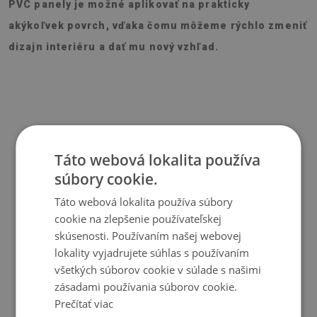
PVC panely je možné aplikovať na prakticky
akýkoľvek povrch, vďaka čomu môžeme rýchlo zmeniť
dizajn interiéru a dať mu nový vzhľad.
Materiál
Táto webová lokalita používa
súbory cookie.
♦
Vinyl vystužený PES sieťovinou s lepidlom
♦
Veľkosť panelu: 100x50 cm
Táto webová lokalita používa súbory
♦
Hrúbka obkladu (dlažby): 1,6 mm
cookie na zlepšenie používateľskej
skúsenosti. Používaním našej webovej
Použitie
lokality vyjadrujete súhlas s používaním
všetkých súborov cookie v súlade s našimi
♦
Interiéry izieb;
zásadami používania súborov cookie.
Prečítať viac
♦
Steny, podlahy, stropy;