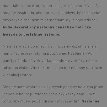
materiálom, ktoré sme doteraz na stenách používali. Ak
hľadáte inšpiráciu, ako dať svojej kuchyni, kúpeľni alebo
obývačke alebo iným miestnostiam štýl a chic vzhľad –
bude Dekoratívny nástenný panel Geometrická
hviezda to perfektné riešenie.
Nielenže vnesie do miestnosti moderný dizajn, ale je aj
mimoriadne praktický na používanie. Nástenné PVC
panely sú odolné voči vlhkosti, odolné voči škvrnám a
ľahko sa čistia. Vďaka čomu sa dá bez námahy udržiavať
v ideálnej čistote.
Montáž samolepiacich vinylových panelov na stenu je tak
jednoduchá, že ju zvládne prakticky každý sám – bez
toho, aby musel použiť drahý renovačný tím.
Nástenné