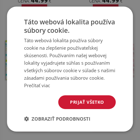
44.99
44.99
CENA:
€
CENA:
€
KOUPIT
KOUPIT
Táto webová lokalita používa
súbory cookie.
Táto webová lokalita používa súbory
cookie na zlepšenie používateľskej
skúsenosti. Používaním našej webovej
lokality vyjadrujete súhlas s používaním
všetkých súborov cookie v súlade s našimi
zásadami používania súborov cookie.
Prečítať viac
STENOVÝ PANEL RUKY
NÁSTENNÝ PANEL PVC BODKY
PRIJAŤ VŠETKO
44.99
44.99
CENA:
€
CENA:
€
ZOBRAZIŤ PODROBNOSTI
KOUPIT
KOUPIT