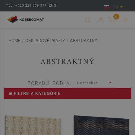
TEL: +420 225 379 377 [ENG]
SK
0
HOME
/
OBKLADOVÉ PANELY
/
ABSTRAKTNÝ
ABSTRAKTNÝ
ZORADIŤ PODĽA:
Bestseller
☰ FILTRE A KATEGÓRIE