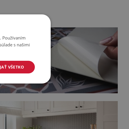
i. Používaním
súlade s našimi
JAŤ VŠETKO