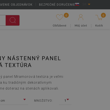
AVENIE OBJEDNÁVOK
|
BEZPEČNÉ DORUČENIE
SK
0
0
Obľúbené
Môj účet
Košík
NY NÁSTENNÝ PANEL
 TEXTÚRA
ý panel Mramorová textúra je veľmi
va ku tradičným dekoratívnym
me doteraz na stenách aplikovali.
 cm
1
MNOŽSTVO: