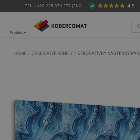
4.9
TEL: +420 225 379 377 [ENG]
Produkty
HOME
/
OBKLADOVÉ PANELY
/
DEKORATÍVNY NÁSTENNÝ PA