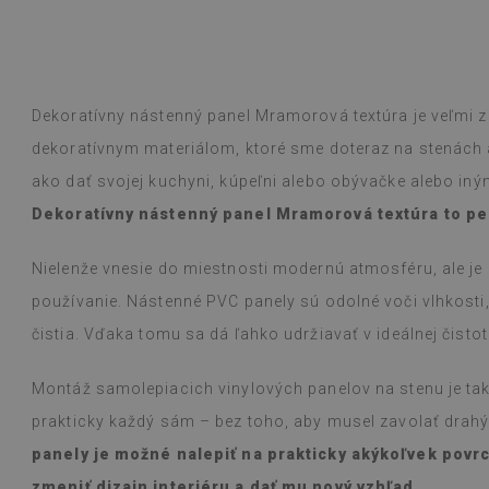
ogle,
pozrite si originál
)
Vinylové dlaždi
Čítaj viac
vzorov sťažuje 
alunska
bolo inzerované
Beatrycz
Dekoratívny nástenný panel Mramorová textúra je veľmi z
rokom
pred 1 r
jednoduchá, od
dekoratívnym materiálom, ktoré sme doteraz na stenách ap
efekt je fantas
ako dať svojej kuchyni, kúpeľni alebo obývačke alebo iný
ohromený, že t
prácu. Používam
Dekoratívny nástenný panel Mramorová textúra to pe
varení na plyn
s nimi nevšimol
Nielenže vnesie do miestnosti modernú atmosféru, ale je
vlhkou handričk
niečo vyleje. O
používanie. Nástenné PVC panely sú odolné voči vlhkosti
čistia. Vďaka tomu sa dá ľahko udržiavať v ideálnej čistot
(Preložené Goo
Montáž samolepiacich vinylových panelov na stenu je tak
prakticky každý sám – bez toho, aby musel zavolať drah
panely je možné nalepiť na prakticky akýkoľvek pov
zmeniť dizajn interiéru a dať mu nový vzhľad.