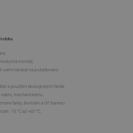
výrobku
ra;
ednoduchá montáž;
ch sami narezať na požadovanú
tlač s použitím ekologických farieb
i oderu, mechanickému
zmene farby, škvrnám a UV žiareniu
sah: -10 °C až +60 °C;