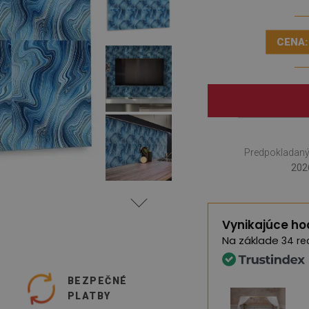
CENA:
Predpokladaný
202
Vynikajúce ho
Na základe
34 re
O
BEZPEČNÉ
PLATBY