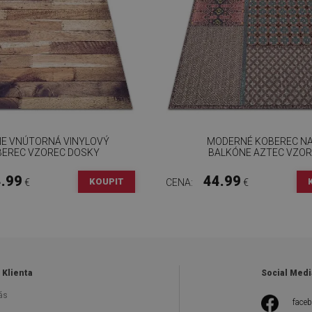
E VNÚTORNÁ VINYLOVÝ
MODERNÉ KOBEREC N
EREC VZOREC DOSKY
BALKÓNE AZTEC VZOR
.99
44.99
KOUPIT
€
CENA:
€
 Klienta
Social Medi
ás
face