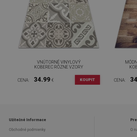
VNÚTORNÉ VINYLOVÝ
MÓDN
KOBEREC RÔZNE VZORY
KOB
34.99
34
KOUPIT
CENA:
€
CENA:
Užitečné Informace
Pre
Obchodné podmienky
O n