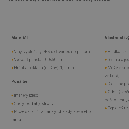
Materiál
Vlastnosti 
♦
Vinyl vystužený PES sieťovinou s lepidlom
♦
Hladká textú
♦
Veľkosť panelu: 100x50 cm
♦
Rýchla a j
♦
Hrúbka obkladu (dlažby): 1,6 mm
♦
Môžete si i
veľkosť;
Použitie
♦
Digitálna po
♦
Odolný voč
♦
Interiéry izieb;
poškodeniu, 
♦
Steny, podlahy, stropy;
♦
Teplotný roz
♦
Môže sa lepiť na panely, obklady, kov alebo
farbu.