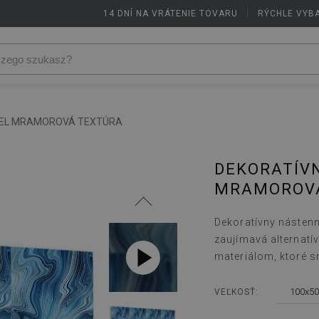
14 DNÍ NA VRÁTENIE TOVARU
|
RÝCHLE VYB
NEL MRAMOROVÁ TEXTÚRA
DEKORATÍV
MRAMOROVÁ
Dekoratívny nástenn
zaujímavá alternatí
materiálom, ktoré s
100x50
VEĽKOSŤ: