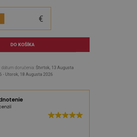
€
DO KOŠÍKA
 dátum doručenia:
Štvrtok, 13 Augusta
6 - Utorok, 18 Augusta 2026
dnotenie
cenzií
Vynikajúca kvalita,
dodanie