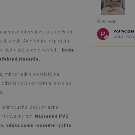
ce – skvelý produkt. Obrovský výber
Som veľmi spokoj
Čítaj viac
výber. Produkt dorazil do týždňa a, ako
Rýchle dodanie. 
, bol dobre zabalený. Inštalácia bola
e K
Patrycja M
aujímavá alternatíva ku tradičným
okom
pred 1 rok
lepenie a nalepenie bez námahy a
(Preložené Goog
likovali. Ak hľadáte inšpiráciu,
tický. Som veľmi spokojný a stále som
m izbám štýl a chic vzhľad –
bude
aká tenká nálepka dokáže takúto
 ich už týždeň a ani pri intenzívnom
rfektné riešenie.
ovom sporáku (počas sviatkov) som si
 žiadne problémy. Ľahko sa utierajú
 aj mimoriadne praktický na
ou, ak sa zašpinia alebo sa na ne
dporúčam ich.
, odolné voči škvrnám a ľahko sa
e.
gle,
pozrite si originál
)
 jednoduchá, že ju zvládne
ý renovačný tím.
Nástenné PVC
rch, vďaka čomu môžeme rýchlo