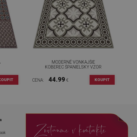
A
MODERNÉ VONKAJŠIE
KOBEREC ŠPANIELSKY VZOR
44.99
KOUPIT
KOUPIT
CENA:
€
a
Zostanme v kontakte
book