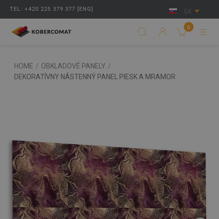
TEL: +420 225 379 377 [ENG]
SK
0
HOME
/
OBKLADOVÉ PANELY
/
DEKORATÍVNY NÁSTENNÝ PANEL PIESK A MRAMOR