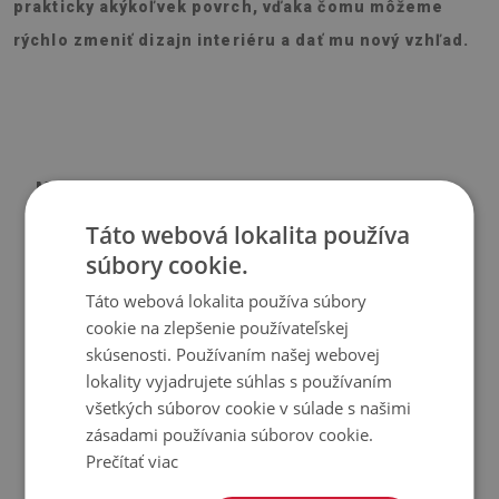
prakticky akýkoľvek povrch, vďaka čomu môžeme
rýchlo zmeniť dizajn interiéru a dať mu nový vzhľad.
Materiál
Táto webová lokalita používa
♦
Vinyl vystužený PES sieťovinou s lepidlom
súbory cookie.
♦
Veľkosť panelu: 100x50 cm
Táto webová lokalita používa súbory
♦
Hrúbka obkladu (dlažby): 1,6 mm
cookie na zlepšenie používateľskej
skúsenosti. Používaním našej webovej
Použitie
lokality vyjadrujete súhlas s používaním
všetkých súborov cookie v súlade s našimi
♦
Interiéry izieb;
zásadami používania súborov cookie.
♦
Steny, podlahy, stropy;
Prečítať viac
♦
Môže sa lepiť na panely, obklady, kov alebo farbu.