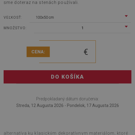
sme doteraz na stenách používali.
100x50 cm
VEĽKOSŤ:
1
MNOŽSTVO:
€
CENA:
DO KOŠÍKA
Predpokladaný dátum doručenia:
Streda, 12 Augusta 2026 - Pondelok, 17 Augusta 2026
Dekoratívny nástenný panel Piesk a mramor je vynikajúca
alternatíva ku klasickým dekoratívnym materiálom, ktoré