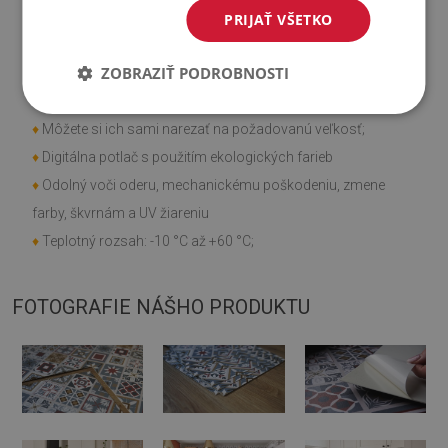
PRIJAŤ VŠETKO
Vlastnosti výrobku
ZOBRAZIŤ PODROBNOSTI
♦
Hladká textúra;
♦
Rýchla a jednoduchá montáž;
♦
Môžete si ich sami narezať na požadovanú veľkosť;
♦
Digitálna potlač s použitím ekologických farieb
♦
Odolný voči oderu, mechanickému poškodeniu, zmene
farby, škvrnám a UV žiareniu
♦
Teplotný rozsah: -10 °C až +60 °C;
FOTOGRAFIE NÁŠHO PRODUKTU