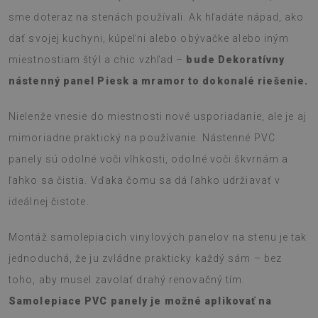
sme doteraz na stenách používali. Ak hľadáte nápad, ako
dať svojej kuchyni, kúpeľni alebo obývačke alebo iným
miestnostiam štýl a chic vzhľad –
bude Dekoratívny
nástenný panel Piesk a mramor to dokonalé riešenie.
Nielenže vnesie do miestnosti nové usporiadanie, ale je aj
mimoriadne praktický na používanie. Nástenné PVC
panely sú odolné voči vlhkosti, odolné voči škvrnám a
ľahko sa čistia. Vďaka čomu sa dá ľahko udržiavať v
ideálnej čistote.
Montáž samolepiacich vinylových panelov na stenu je tak
jednoduchá, že ju zvládne prakticky každý sám – bez
toho, aby musel zavolať drahý renovačný tím.
Samolepiace PVC panely je možné aplikovať na