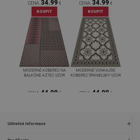
34.99
34.99
CENA:
€
CENA:
€
KOUPIT
KOUPIT
MODERNÉ KOBEREC NA
MODERNÉ VONKAJŠIE
BALKÓNE AZTEC VZOR
KOBEREC ŠPANIELSKY VZOR
44.99
44.99
CENA:
€
CENA:
€
KOUPIT
KOUPIT
Užitečné Informace
Obchodné podmienky