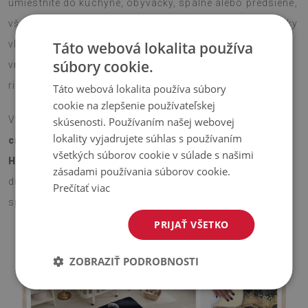
umiestnite do kuchyne, obývačky, spálne alebo predsiene,
všade prinesie dekoratívny šmrnc a štýlový vzhľad. Krátky
vlas je príjemný na dotyk a protišmyková silikónová
Táto webová lokalita používa
súbory cookie.
vrstva na spodnej strane zaručí bezpečné použitie bez
rizika pošmyknutia.
Táto webová lokalita používa súbory
cookie na zlepšenie používateľskej
Vyberte si veľkosť, ktorá vám najlepšie vyhovuje –
75x45
skúsenosti. Používaním našej webovej
lokality vyjadrujete súhlas s používaním
cm alebo 90x60 cm
– a nechajte tento
koberček s
všetkých súborov cookie v súlade s našimi
Hrdza na kove
rozžiariť váš priestor. Vďaka modernému
zásadami používania súborov cookie.
dizajnu a dekoratívnemu vzoru je koberec ideálnym
Prečítať viac
spôsobom, ako jednoducho a efektívne oživiť interiér.
PRIJAŤ VŠETKO
ZOBRAZIŤ PODROBNOSTI