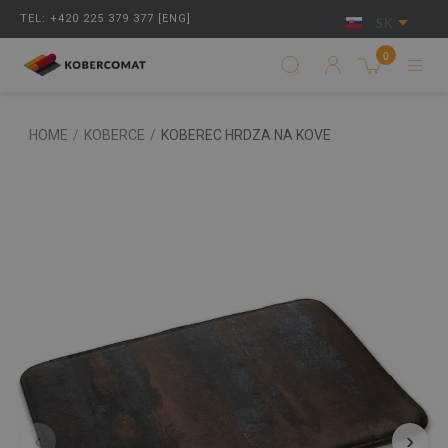
TEL: +420 225 379 377 [ENG]
SK
0
HOME
/
KOBERCE
/
KOBEREC HRDZA NA KOVE
‹
›