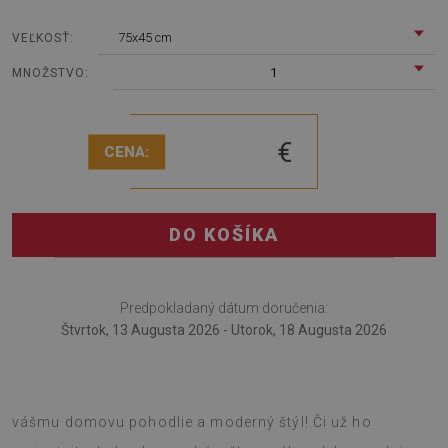
75x45 cm
VEĽKOSŤ:
1
MNOŽSTVO:
€
CENA:
DO KOŠÍKA
Predpokladaný dátum doručenia:
Štvrtok, 13 Augusta 2026 - Utorok, 18 Augusta 2026
Tento mäkký koberec s potlačou Hrdza na kove
dodá
vášmu domovu pohodlie a moderný štýl! Či už ho