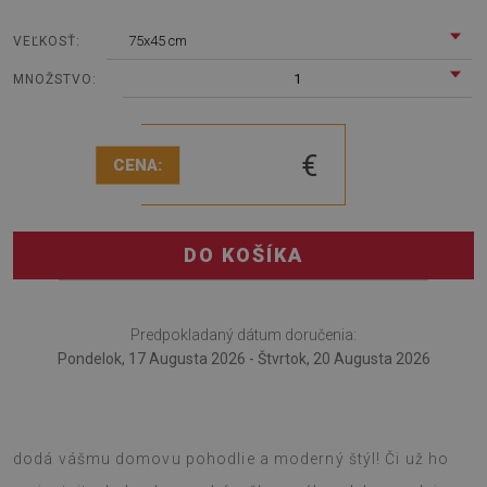
75x45 cm
VEĽKOSŤ:
1
MNOŽSTVO:
€
CENA:
DO KOŠÍKA
Predpokladaný dátum doručenia:
Pondelok, 17 Augusta 2026 - Štvrtok, 20 Augusta 2026
Tento mäkký koberec s potlačou Hviezdy a hmloviny
dodá vášmu domovu pohodlie a moderný štýl! Či už ho