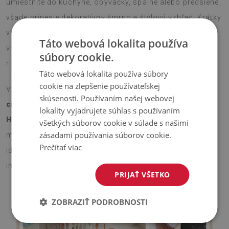
umiestnite do kuchyne, obývačky, spálne alebo predsiene,
všade prinesie dekoratívny šmrnc a štýlový vzhľad. Krátky
vlas je príjemný na dotyk a protišmyková silikónová
Táto webová lokalita používa
vrstva na spodnej strane zaručí bezpečné použitie bez
súbory cookie.
rizika pošmyknutia.
Táto webová lokalita používa súbory
cookie na zlepšenie používateľskej
Vyberte si veľkosť, ktorá vám najlepšie vyhovuje –
75x45
skúsenosti. Používaním našej webovej
cm alebo 90x60 cm
– a nechajte tento
koberček s
lokality vyjadrujete súhlas s používaním
Hviezdy a hmloviny
rozžiariť váš priestor. Vďaka
všetkých súborov cookie v súlade s našimi
zásadami používania súborov cookie.
modernému dizajnu a dekoratívnemu vzoru je koberec
Prečítať viac
ideálnym spôsobom, ako jednoducho a efektívne oživiť
interiér.
PRIJAŤ VŠETKO
ZOBRAZIŤ PODROBNOSTI