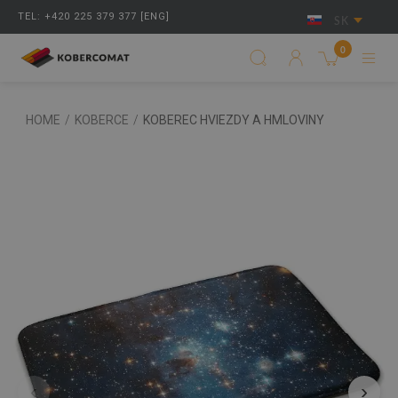
TEL: +420 225 379 377 [ENG]
SK
0
HOME
/
KOBERCE
/
KOBEREC HVIEZDY A HMLOVINY
‹
›