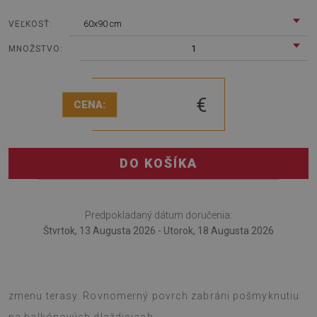
60x90 cm
VEĽKOSŤ:
1
MNOŽSTVO:
€
CENA:
DO KOŠÍKA
Predpokladaný dátum doručenia:
Štvrtok, 13 Augusta 2026 - Utorok, 18 Augusta 2026
Terasový koberec je nápaditý doplnok na prázdninovú
zmenu terasy. Rovnomerný povrch zabráni pošmyknutiu