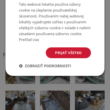
Táto webová lokalita používa súbory
♦
Koberce nie sú protišmykové;
cookie na zlepšenie používateľskej
skúsenosti. Používaním našej webovej
♦
Odtiene kobercov sa môžu mierne líšiť od vizualizácie.
lokality vyjadrujete súhlas s používaním
všetkých súborov cookie v súlade s našimi
♦
Podložka je určená na použitie na tvrdom povrchu. Pri
zásadami používania súborov cookie.
položení na mäkký povrch sa môže ohnúť a posunúť.
Prečítať viac
PRIJAŤ VŠETKO
FOTOGRAFIE NÁŠHO PRODUKTU
ZOBRAZIŤ PODROBNOSTI