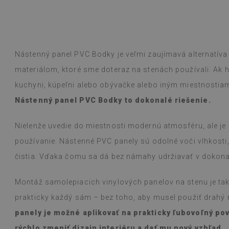
ogle,
pozrite si originál
)
Vinylové dlaždi
Čítaj viac
vzorov sťažuje 
alunska
bolo inzerované
Beatrycz
rokom
pred 1 r
jednoduchá, od
Nástenný panel PVC Bodky je veľmi zaujímavá alternatív
efekt je fantas
materiálom, ktoré sme doteraz na stenách používali. Ak hľ
ohromený, že t
prácu. Používam
kuchyni, kúpeľni alebo obývačke alebo iným miestnostiam
varení na plyn
Nástenný panel PVC Bodky to dokonalé riešenie.
s nimi nevšimol
vlhkou handričk
niečo vyleje. O
Nielenže uvedie do miestnosti modernú atmosféru, ale je
používanie. Nástenné PVC panely sú odolné voči vlhkosti
(Preložené Goo
čistia. Vďaka čomu sa dá bez námahy udržiavať v dokonal
Montáž samolepiacich vinylových panelov na stenu je tak
prakticky každý sám – bez toho, aby musel použiť drahý
panely je možné aplikovať na prakticky ľubovoľný p
rýchlo zmeniť dizajn interiéru a dať mu nový vzhľad.