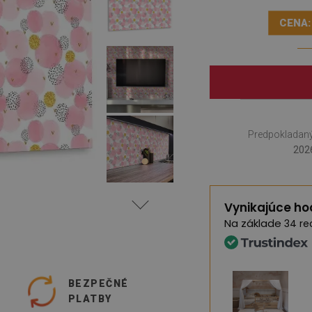
CENA:
Predpokladaný
2026
Vynikajúce ho
Na základe
34 re
O
BEZPEČNÉ
PLATBY