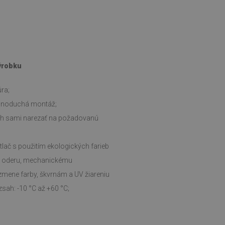
výrobku
ra;
ednoduchá montáž;
ch sami narezať na požadovanú
tlač s použitím ekologických farieb
i oderu, mechanickému
zmene farby, škvrnám a UV žiareniu
sah: -10 °C až +60 °C;