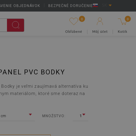
AVENIE OBJEDNÁVOK
|
BEZPEČNÉ DORUČENIE
SK
0
0
Obľúbené
Môj účet
Košík
PANEL PVC BODKY
Bodky je veľmi zaujímavá alternatíva ku
vnym materiálom, ktoré sme doteraz na
 cm
1
MNOŽSTVO: