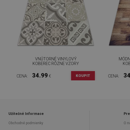
VNÚTORNÉ VINYLOVÝ
MÓDN
KOBEREC RÔZNE VZORY
KOB
34.99
34
KOUPIT
CENA:
€
CENA:
Užitečné Informace
Pre
Obchodné podmienky
O n