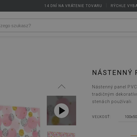
14 DNÍ NA VRÁTENIE TOVARU
|
RÝCHLE VYB
NÁSTENNÝ 
Nástenný panel PVC 
tradičným dekoratí
stenách používali.
100x50
VEĽKOSŤ: