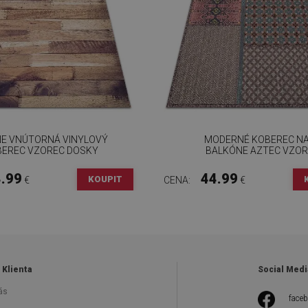
E VNÚTORNÁ VINYLOVÝ
MODERNÉ KOBEREC N
EREC VZOREC DOSKY
BALKÓNE AZTEC VZOR
.99
44.99
KOUPIT
€
CENA:
€
 Klienta
Social Medi
ás
face