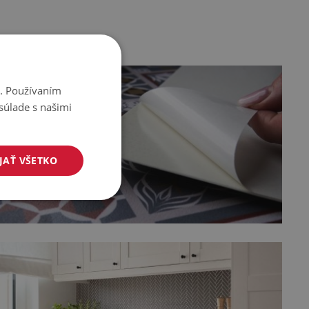
i. Používaním
súlade s našimi
JAŤ VŠETKO