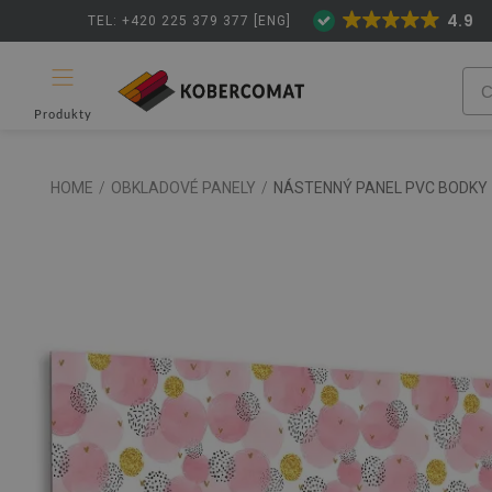
4.9
TEL: +420 225 379 377 [ENG]
Produkty
HOME
/
OBKLADOVÉ PANELY
/
NÁSTENNÝ PANEL PVC BODKY