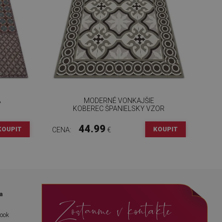
A
MODERNÉ VONKAJŠIE
KOBEREC ŠPANIELSKY VZOR
44.99
KOUPIT
KOUPIT
CENA:
€
a
Zostanme v kontakte
book