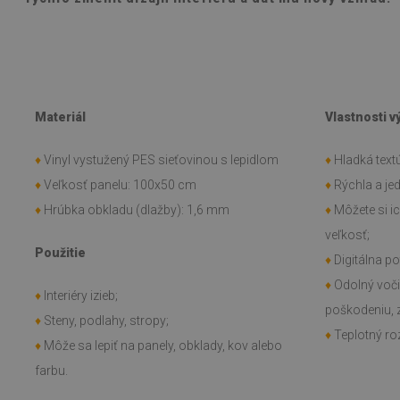
Materiál
Vlastnosti 
♦
Vinyl vystužený PES sieťovinou s lepidlom
♦
Hladká textú
♦
Veľkosť panelu: 100x50 cm
♦
Rýchla a j
♦
Hrúbka obkladu (dlažby): 1,6 mm
♦
Môžete si i
veľkosť;
Použitie
♦
Digitálna po
♦
Odolný voč
♦
Interiéry izieb;
poškodeniu, 
♦
Steny, podlahy, stropy;
♦
Teplotný roz
♦
Môže sa lepiť na panely, obklady, kov alebo
farbu.