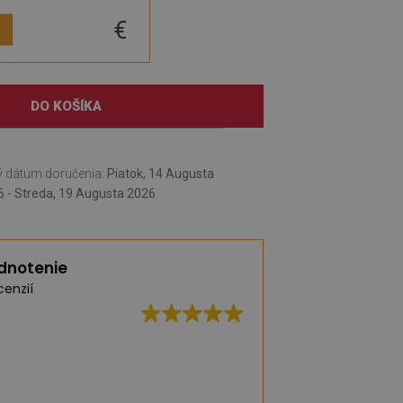
€
DO KOŠÍKA
 dátum doručenia:
Piatok, 14 Augusta
 - Streda, 19 Augusta 2026
dnotenie
cenzií
Vynikajúca kvalita,
dodanie