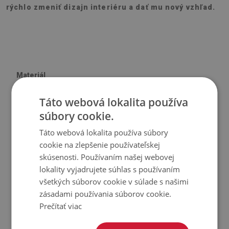
rýchlo zmeniť dizajn interiéru a dať mu nový vzhľad.
Materiál
Táto webová lokalita používa
♦
Vinyl vystužený PES sieťovinou s lepidlom
súbory cookie.
♦
Veľkosť panelu: 100x50 cm
♦
Hrúbka obkladu (dlažby): 1,6 mm
Táto webová lokalita používa súbory
cookie na zlepšenie používateľskej
Použitie
skúsenosti. Používaním našej webovej
lokality vyjadrujete súhlas s používaním
♦
Interiéry izieb;
všetkých súborov cookie v súlade s našimi
♦
Steny, podlahy, stropy;
zásadami používania súborov cookie.
Prečítať viac
♦
Môže sa lepiť na panely, obklady, kov alebo farbu.