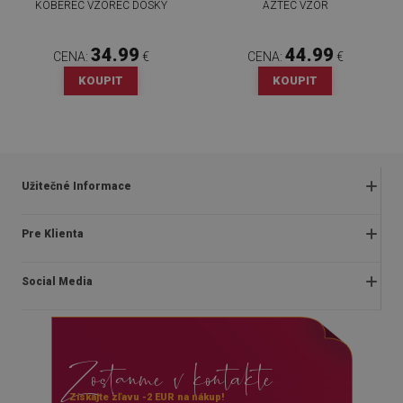
KOBEREC VZOREC DOSKY
AZTEC VZOR
34.99
44.99
CENA:
€
CENA:
€
KOUPIT
KOUPIT
Užitečné Informace
Obchodné podmienky
Pre Klienta
Zásady ochrany osobných údajov
O nás
Často kladené otázky
Social Media
Montážny návod
Vrátenie a reklamácia
Blog
Pravidlá propagácie
facebook
Kontakt
Dodanie
Zostanme v kontakte
instagram
Platby
youtube
Získajte zľavu -2 EUR na nákup!