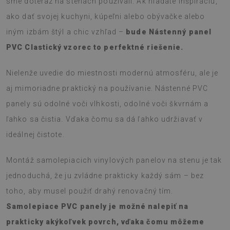
sme doteraz na stenách používali. Ak hľadáte inšpiráciu,
ako dať svojej kuchyni, kúpeľni alebo obývačke alebo
iným izbám štýl a chic vzhľad –
bude Nástenný panel
PVC Clastický vzorec to perfektné riešenie.
Nielenže uvedie do miestnosti modernú atmosféru, ale je
aj mimoriadne praktický na používanie. Nástenné PVC
panely sú odolné voči vlhkosti, odolné voči škvrnám a
ľahko sa čistia. Vďaka čomu sa dá ľahko udržiavať v
ideálnej čistote.
Montáž samolepiacich vinylových panelov na stenu je tak
jednoduchá, že ju zvládne prakticky každý sám – bez
toho, aby musel použiť drahý renovačný tím.
Samolepiace PVC panely je možné nalepiť na
prakticky akýkoľvek povrch, vďaka čomu môžeme