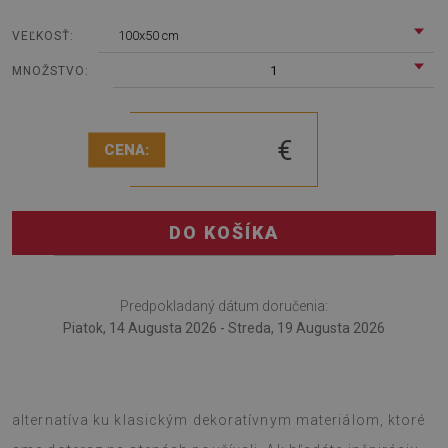
100x50 cm
VEĽKOSŤ:
1
MNOŽSTVO:
€
CENA:
DO KOŠÍKA
Predpokladaný dátum doručenia:
Piatok, 14 Augusta 2026 - Streda, 19 Augusta 2026
Nástenný panel PVC Clastický vzorec je veľmi zaujímavá
alternatíva ku klasickým dekoratívnym materiálom, ktoré