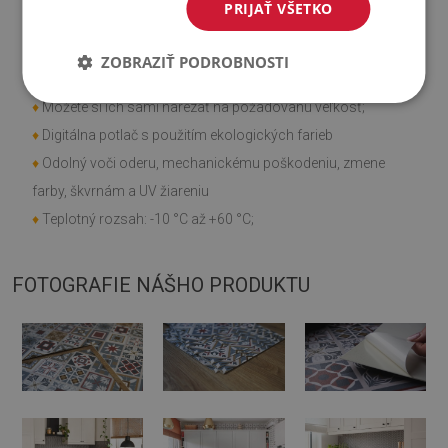
Vlastnosti výrobku
PRIJAŤ VŠETKO
♦
Hladká textúra;
ZOBRAZIŤ PODROBNOSTI
♦
Rýchla a jednoduchá montáž;
♦
Môžete si ich sami narezať na požadovanú veľkosť;
♦
Digitálna potlač s použitím ekologických farieb
♦
Odolný voči oderu, mechanickému poškodeniu, zmene
farby, škvrnám a UV žiareniu
♦
Teplotný rozsah: -10 °C až +60 °C;
FOTOGRAFIE NÁŠHO PRODUKTU