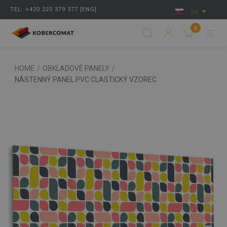
TEL: +420 225 379 377 [ENG]
SK
0
HOME
/
OBKLADOVÉ PANELY
/
NÁSTENNÝ PANEL PVC CLASTICKÝ VZOREC