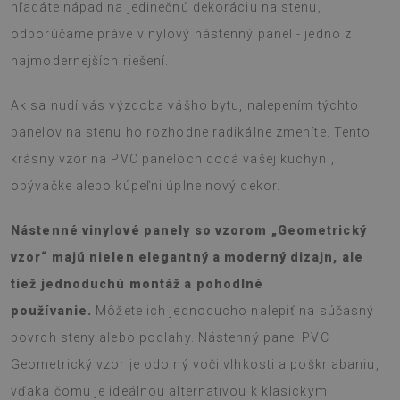
hľadáte nápad na jedinečnú dekoráciu na stenu,
odporúčame práve vinylový nástenný panel - jedno z
najmodernejších riešení.
Ak sa nudí vás výzdoba vášho bytu, nalepením týchto
panelov na stenu ho rozhodne radikálne zmeníte. Tento
krásny vzor na PVC paneloch dodá vašej kuchyni,
obývačke alebo kúpeľni úplne nový dekor.
Nástenné vinylové panely so vzorom „Geometrický
vzor“ majú nielen elegantný a moderný dizajn, ale
tiež jednoduchú montáž a pohodlné
používanie.
Môžete ich jednoducho nalepiť na súčasný
povrch steny alebo podlahy. Nástenný panel PVC
Geometrický vzor je odolný voči vlhkosti a poškriabaniu,
vďaka čomu je ideálnou alternatívou k klasickým