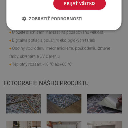
Vlastnosti výrobku
PRIJAŤ VŠETKO
♦
Hladká textúra;
ZOBRAZIŤ PODROBNOSTI
♦
Rýchla a jednoduchá montáž;
♦
Môžete si ich sami narezať na požadovanú veľkosť;
♦
Digitálna potlač s použitím ekologických farieb
♦
Odolný voči oderu, mechanickému poškodeniu, zmene
farby, škvrnám a UV žiareniu
♦
Teplotný rozsah: -10 °C až +60 °C;
FOTOGRAFIE NÁŠHO PRODUKTU