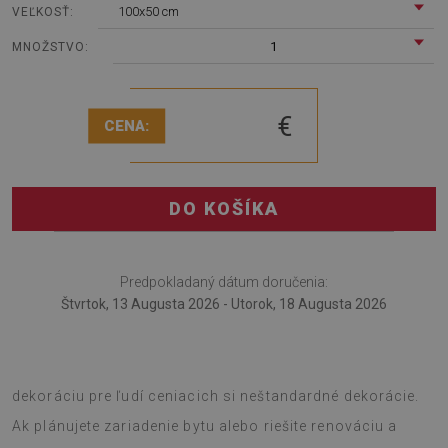
100x50 cm
VEĽKOSŤ:
1
MNOŽSTVO:
€
CENA:
DO KOŠÍKA
Predpokladaný dátum doručenia:
Štvrtok, 13 Augusta 2026 - Utorok, 18 Augusta 2026
Nástenný panel PVC Geometrický vzor je nápad na
dekoráciu pre ľudí ceniacich si neštandardné dekorácie.
Ak plánujete zariadenie bytu alebo riešite renováciu a