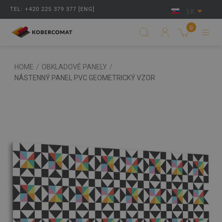
TEL: +420 225 379 377 [ENG]
SK
0
HOME
/
OBKLADOVÉ PANELY
/
NÁSTENNÝ PANEL PVC GEOMETRICKÝ VZOR