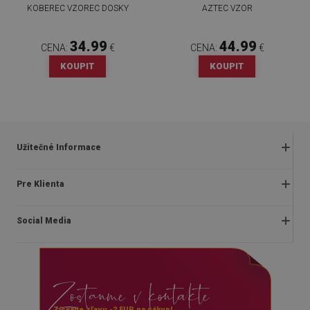
KOBEREC VZOREC DOSKY
AZTEC VZOR
34.99
44.99
CENA:
€
CENA:
€
KOUPIT
KOUPIT
Užitečné Informace
Obchodné podmienky
Pre Klienta
Zásady ochrany osobných údajov
O nás
Často kladené otázky
Social Media
Montážny návod
Vrátenie a reklamácia
Blog
Pravidlá propagácie
facebook
Kontakt
Dodanie
Zostanme v kontakte
instagram
Platby
youtube
Získajte zľavu -2 EUR na nákup!