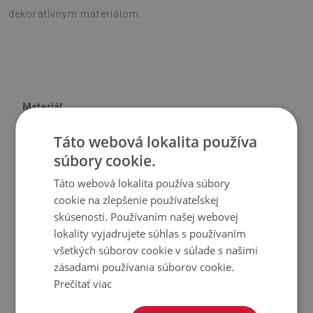
dekoratívnym materiálom.
Materiál
Táto webová lokalita používa
♦
Vinyl vystužený PES sieťovinou s lepidlom
súbory cookie.
♦
Veľkosť panelu: 100x50 cm
♦
Hrúbka obkladu (dlažby): 1,6 mm
Táto webová lokalita používa súbory
cookie na zlepšenie používateľskej
Použitie
skúsenosti. Používaním našej webovej
lokality vyjadrujete súhlas s používaním
♦
Interiéry izieb;
všetkých súborov cookie v súlade s našimi
zásadami používania súborov cookie.
♦
Steny, podlahy, stropy;
Prečítať viac
♦
Môže sa lepiť na panely, obklady, kov alebo farbu.