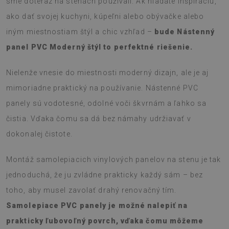
sme doteraz na stenách používali. Ak hľadáte inšpiráciu,
ako dať svojej kuchyni, kúpeľni alebo obývačke alebo
iným miestnostiam štýl a chic vzhľad –
bude Nástenný
panel PVC Moderný štýl to perfektné riešenie.
Nielenže vnesie do miestnosti moderný dizajn, ale je aj
mimoriadne praktický na používanie. Nástenné PVC
panely sú vodotesné, odolné voči škvrnám a ľahko sa
čistia. Vďaka čomu sa dá bez námahy udržiavať v
dokonalej čistote.
Montáž samolepiacich vinylových panelov na stenu je tak
jednoduchá, že ju zvládne prakticky každý sám – bez
toho, aby musel zavolať drahý renovačný tím.
Samolepiace PVC panely je možné nalepiť na
prakticky ľubovoľný povrch, vďaka čomu môžeme