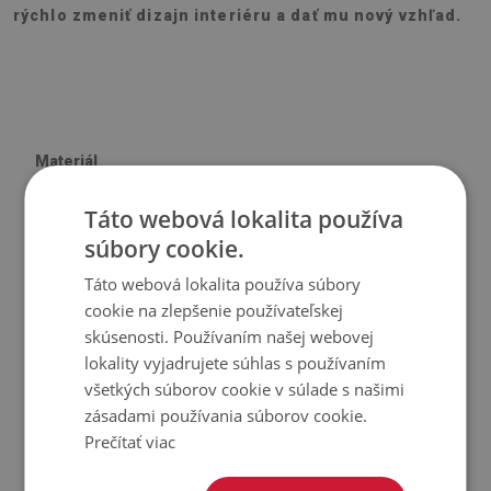
rýchlo zmeniť dizajn interiéru a dať mu nový vzhľad.
Materiál
Táto webová lokalita používa
♦
Vinyl vystužený PES sieťovinou s lepidlom
súbory cookie.
♦
Veľkosť panelu: 100x50 cm
♦
Hrúbka obkladu (dlažby): 1,6 mm
Táto webová lokalita používa súbory
cookie na zlepšenie používateľskej
Použitie
skúsenosti. Používaním našej webovej
lokality vyjadrujete súhlas s používaním
♦
Interiéry izieb;
všetkých súborov cookie v súlade s našimi
♦
Steny, podlahy, stropy;
zásadami používania súborov cookie.
Prečítať viac
♦
Môže sa lepiť na panely, obklady, kov alebo farbu.