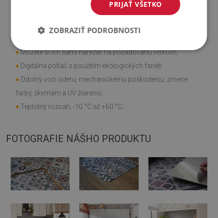
Vlastnosti výrobku
PRIJAŤ VŠETKO
♦
Hladká textúra;
ZOBRAZIŤ PODROBNOSTI
♦
Rýchla a jednoduchá montáž;
♦
Môžete si ich sami narezať na požadovanú veľkosť;
♦
Digitálna potlač s použitím ekologických farieb
♦
Odolný voči oderu, mechanickému poškodeniu, zmene
farby, škvrnám a UV žiareniu
♦
Teplotný rozsah: -10 °C až +60 °C;
FOTOGRAFIE NÁŠHO PRODUKTU