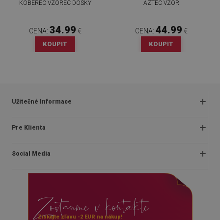
KOBEREC VZOREC DOSKY
AZTEC VZOR
34.99
44.99
CENA:
€
CENA:
€
KOUPIT
KOUPIT
Užitečné Informace
Obchodné podmienky
Pre Klienta
Zásady ochrany osobných údajov
O nás
Často kladené otázky
Social Media
Montážny návod
Vrátenie a reklamácia
Blog
Pravidlá propagácie
facebook
Kontakt
Dodanie
Zostanme v kontakte
instagram
Platby
youtube
Získajte zľavu -2 EUR na nákup!