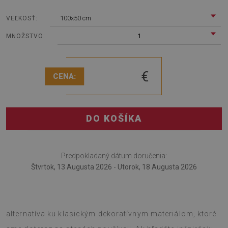
100x50 cm
VEĽKOSŤ:
1
MNOŽSTVO:
€
CENA:
DO KOŠÍKA
Predpokladaný dátum doručenia:
Štvrtok, 13 Augusta 2026 - Utorok, 18 Augusta 2026
Nástenný panel PVC Moderný štýl je veľmi zaujímavá
alternatíva ku klasickým dekoratívnym materiálom, ktoré