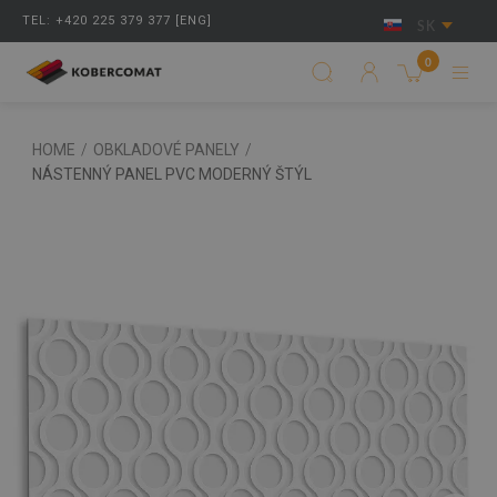
TEL: +420 225 379 377 [ENG]
SK
0
HOME
/
OBKLADOVÉ PANELY
/
NÁSTENNÝ PANEL PVC MODERNÝ ŠTÝL