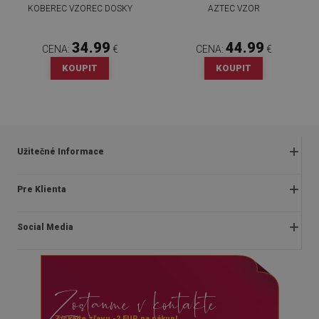
KOBEREC VZOREC DOSKY
AZTEC VZOR
34.99
44.99
CENA:
€
CENA:
€
KOUPIT
KOUPIT
Užitečné Informace
Obchodné podmienky
Pre Klienta
Zásady ochrany osobných údajov
O nás
Často kladené otázky
Social Media
Montážny návod
Vrátenie a reklamácia
Blog
Pravidlá propagácie
facebook
Kontakt
Dodanie
Zostanme v kontakte
instagram
Platby
youtube
Získajte zľavu -2 EUR na nákup!