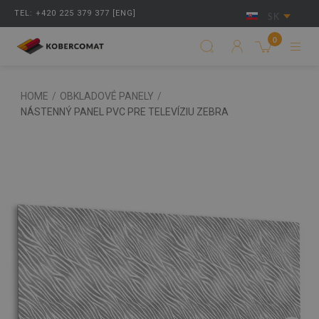
TEL: +420 225 379 377 [ENG]
SK
0
HOME
/
OBKLADOVÉ PANELY
/
NÁSTENNÝ PANEL PVC PRE TELEVÍZIU ZEBRA