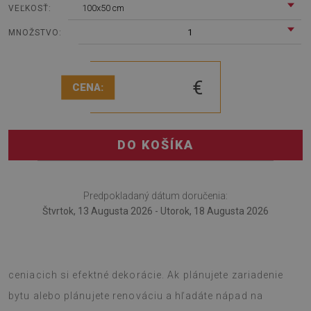
100x50 cm
VEĽKOSŤ:
1
MNOŽSTVO:
€
CENA:
DO KOŠÍKA
Predpokladaný dátum doručenia:
Štvrtok, 13 Augusta 2026 - Utorok, 18 Augusta 2026
Nástenný panel PVC Pre televíziu Zebra je návrh pre ľudí
ceniacich si efektné dekorácie. Ak plánujete zariadenie
bytu alebo plánujete renováciu a hľadáte nápad na