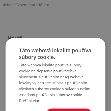
dekoratívnym materiálom.
Materiál
Táto webová lokalita používa
♦
Vinyl vystužený PES sieťovinou s lepidlom
súbory cookie.
♦
Veľkosť panelu: 100x50 cm
♦
Hrúbka obkladu (dlažby): 1,6 mm
Táto webová lokalita používa súbory
cookie na zlepšenie používateľskej
Použitie
skúsenosti. Používaním našej webovej
lokality vyjadrujete súhlas s používaním
♦
Interiéry izieb;
všetkých súborov cookie v súlade s našimi
zásadami používania súborov cookie.
♦
Steny, podlahy, stropy;
Prečítať viac
♦
Môže sa lepiť na panely, obklady, kov alebo farbu.