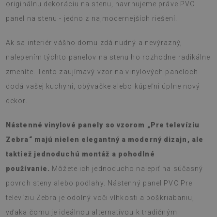
originálnu dekoráciu na stenu, navrhujeme práve PVC
panel na stenu - jedno z najmodernejších riešení.
Ak sa interiér vášho domu zdá nudný a nevýrazný,
nalepením týchto panelov na stenu ho rozhodne radikálne
zmeníte. Tento zaujímavý vzor na vinylových paneloch
dodá vašej kuchyni, obývačke alebo kúpeľni úplne nový
dekor.
Nástenné vinylové panely so vzorom „Pre televíziu
Zebra“ majú nielen elegantný a moderný dizajn, ale
taktiež jednoduchú montáž a pohodlné
používanie.
Môžete ich jednoducho nalepiť na súčasný
povrch steny alebo podlahy. Nástenný panel PVC Pre
televíziu Zebra je odolný voči vlhkosti a poškriabaniu,
vďaka čomu je ideálnou alternatívou k tradičným