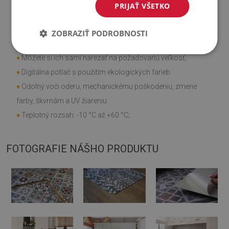
Vlastnosti výrobku
PRIJAŤ VŠETKO
♦
Hladká textúra;
ZOBRAZIŤ PODROBNOSTI
♦
Rýchla a jednoduchá montáž;
♦
Môžete si ich sami narezať na požadovanú veľkosť;
♦
Digitálna potlač s použitím ekologických farieb
♦
Odolný voči oderu, mechanickému poškodeniu, zmene
farby, škvrnám a UV žiareniu
♦
Teplotný rozsah: -10 °C až +60 °C;
FOTOGRAFIE NÁŠHO PRODUKTU