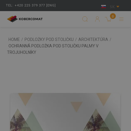
TEL: +420 225 379 377 [ENG]
SK
0
HOME
/
PODLOŽKY POD STOLIČKU
/
ARCHITEKTÚRA
/
OCHRANNÁ PODLOŽKA POD STOLIČKU PALMY V
TROJUHOLNÍKY