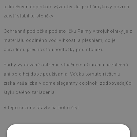
jedinečným doplnkom výzdoby. Jej protišmykový povrch
zaistí stabilitu stoličky.
Ochranná podložka pod stoličku Palmy v trojuholníky je z
materiálu odolného voči vlhkosti a plesniam, čo je
očividnou prednosťou podložky pod stoličku.
Farby vystavené ostrému slnečnému žiareniu nezblednú
ani po dlhej dobe používania. Vďaka tomuto riešeniu
získa vaša izba v dome elegantný doplnok, zodpovedajúci
štýlu celého zariadenia.
V tejto sezóne stavte na boho štýl.
♦
Materiál:
vinyl vystužený PES sieťovinou.