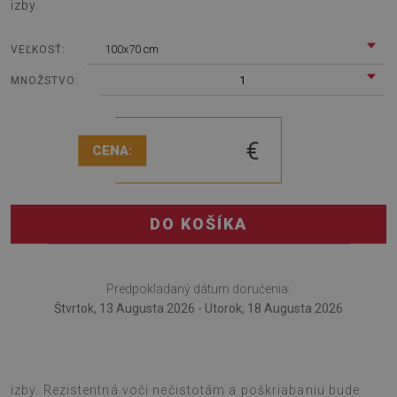
izby.
100x70 cm
VEĽKOSŤ:
1
MNOŽSTVO:
€
CENA:
DO KOŠÍKA
Predpokladaný dátum doručenia:
Štvrtok, 13 Augusta 2026 - Utorok, 18 Augusta 2026
Podložka pod kreslo je skvelým nápadom na dekoráciu
izby. Rezistentná voči nečistotám a poškriabaniu bude