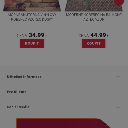
MÓDNE VNÚTORNÁ VINYLOVÝ
MODERNÉ KOBEREC NA BALKÓNE
KOBEREC VZOREC DOSKY
AZTEC VZOR
34.99
44.99
CENA:
€
CENA:
€
KOUPIT
KOUPIT
Užitečné Informace
Obchodné podmienky
Pre Klienta
Zásady ochrany osobných údajov
O nás
Často kladené otázky
Social Media
Montážny návod
Vrátenie a reklamácia
Blog
Pravidlá propagácie
facebook