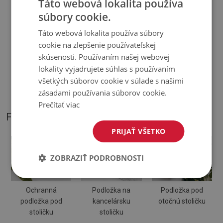
Táto webová lokalita používa
súbory cookie.
♦
Hrúbka:
1,6 mm
.
Táto webová lokalita používa súbory
cookie na zlepšenie používateľskej
♦
Odtiene Podložky pod stoličku sa môžu líšiť od vizualizácie
skúsenosti. Používaním našej webovej
lokality vyjadrujete súhlas s používaním
♦
Podložka je určená na použitie na tvrdom povrchu. Pri
všetkých súborov cookie v súlade s našimi
položení na mäkký povrch sa môže ohnúť a posunúť.
zásadami používania súborov cookie.
Prečítať viac
FOTOGRAFIE NÁŠHO PRODUKTU
PRIJAŤ VŠETKO
ZOBRAZIŤ PODROBNOSTI
Ochranná
Podložka na
Podložka pod
podložka pod
kancelársku
otočnú stoličku
stoličku
stoličku