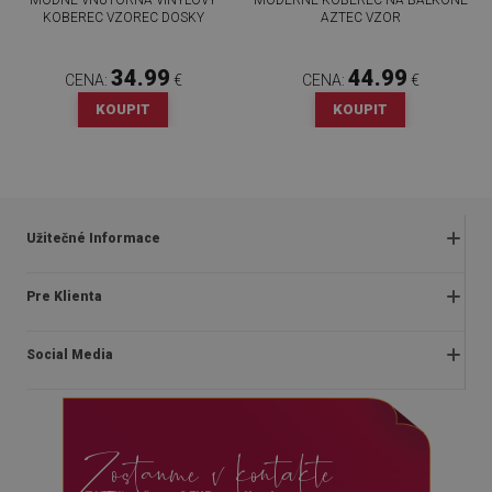
KOBEREC VZOREC DOSKY
AZTEC VZOR
34.99
44.99
CENA:
€
CENA:
€
KOUPIT
KOUPIT
Užitečné Informace
Obchodné podmienky
Pre Klienta
Zásady ochrany osobných údajov
O nás
Často kladené otázky
Social Media
Montážny návod
Vrátenie a reklamácia
Blog
Pravidlá propagácie
facebook
Kontakt
Dodanie
Zostanme v kontakte
instagram
Platby
youtube