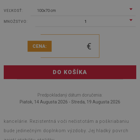
100x70 cm
VEĽKOSŤ:
1
MNOŽSTVO:
€
CENA:
DO KOŠÍKA
Predpokladaný dátum doručenia:
Piatok, 14 Augusta 2026 - Streda, 19 Augusta 2026
Podložka pod kreslo je skvelým nápadom na dekoráciu
kancelárie. Rezistentná voči nečistotám a poškriabaniu
bude jedinečným doplnkom výzdoby. Jej hladký povrch