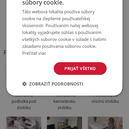
súbory cookie.
Táto webová lokalita používa súbory
♦
Odtiene Podložky pod stoličku sa môžu líšiť od vizualizácie
cookie na zlepšenie používateľskej
skúsenosti. Používaním našej webovej
♦
Podložka je určená na použitie na tvrdom povrchu. Pri
lokality vyjadrujete súhlas s používaním
položení na mäkký povrch sa môže ohnúť a posunúť.
všetkých súborov cookie v súlade s našimi
zásadami používania súborov cookie.
FOTOGRAFIE NÁŠHO PRODUKTU
Prečítať viac
PRIJAŤ VŠETKO
ZOBRAZIŤ PODROBNOSTI
Ochranná
Podložka na
Podložka pod
podložka pod
kancelársku
otočnú stoličku
stoličku
stoličku