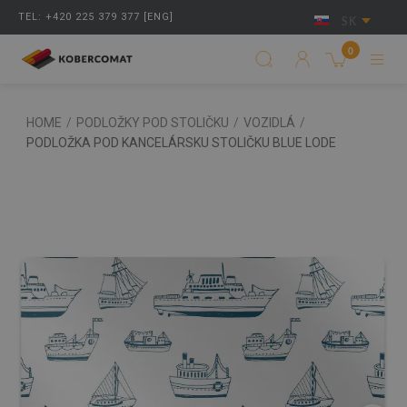
TEL: +420 225 379 377 [ENG]
SK
0
HOME
/
PODLOŽKY POD STOLIČKU
/
VOZIDLÁ
/
PODLOŽKA POD KANCELÁRSKU STOLIČKU BLUE LODE