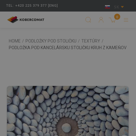
TEL: +420 225 379 377 [ENG]
SK
0
HOME
/
PODLOŽKY POD STOLIČKU
/
TEXTÚRY
/
PODLOŽKA POD KANCELÁRSKU STOLIČKU KRUH Z KAMEŇOV