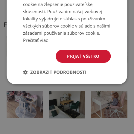
cookie na zlepšenie používateľskej
položení na mäkký povrch sa môže ohnúť a posunúť.
skúsenosti. Používaním našej webovej
lokality vyjadrujete súhlas s používaním
FOTOGRAFIE NÁŠHO PRODUKTU
všetkých súborov cookie v súlade s našimi
zásadami používania súborov cookie.
Prečítať viac
PRIJAŤ VŠETKO
Ochranná
Podložka na
Podložka pod
ZOBRAZIŤ PODROBNOSTI
podložka pod
kancelársku
otočnú stoličku
stoličku
stoličku