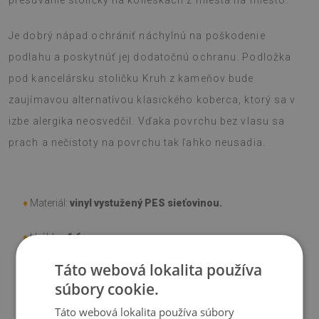
presúvanie stoličky na kolieskach z miesta na miesto.
Je dobrý nápad ochrániť náchylnú na poškodenie
podlahu a poskytnúť jej dodatočnú ochranu. Podložka
pod kancelársku stoličku Kruh z kameňov bude
zaujímavou alternatívou klasického koberca, ktorý sa v
izbe alergika neosvedčil. Vďaka povrchu bez vlasu sa
prach a nečistoty na povrchu tak ľahko neusadia.
♦
Materiál:
vinyl vystužený PES sieťovinou.
♦
Hrúbka:
1,6 mm
.
Táto webová lokalita používa
♦
Odtiene Podložky pod stoličku sa môžu líšiť od vizualizácie
súbory cookie.
Táto webová lokalita používa súbory
♦
Podložka je určená na použitie na tvrdom povrchu. Pri