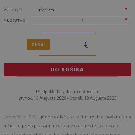
100x70 cm
VEĽKOSŤ:
1
MNOŽSTVO:
€
CENA:
DO KOŠÍKA
Predpokladaný dátum doručenia:
Štvrtok, 13 Augusta 2026 - Utorok, 18 Augusta 2026
Podložka pod kreslo je jedinečným riešením do
kancelárie. Plávajúce podlahy sa veľmi rýchlo poškriabu a
ničia sa pod vplyvom mechanických faktorov, ako je