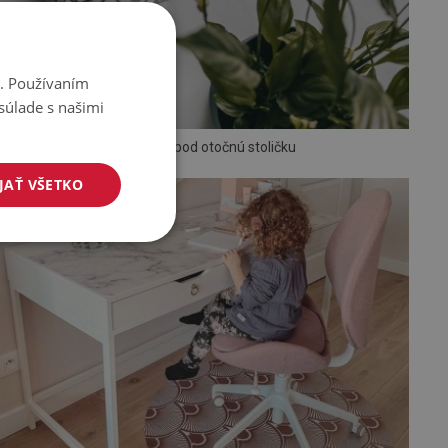
i. Používaním
súlade s našimi
Podložka pod otočnú stoličku
JAŤ VŠETKO