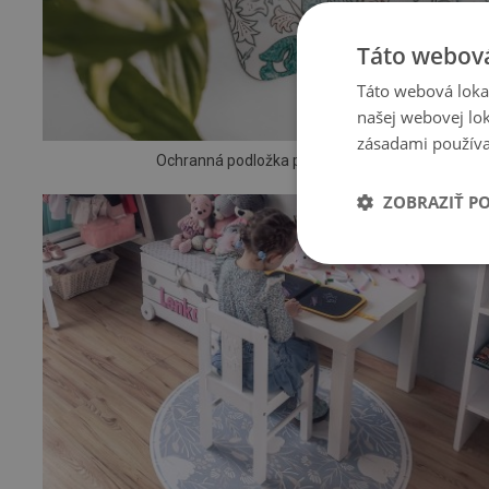
Táto webová
Táto webová lokal
našej webovej lok
zásadami používa
Ochranná podložka pod stoličku
ZOBRAZIŤ P