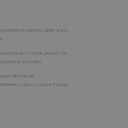
e podlahy to nemajú ľahké, preto
m.
o udržiava v čistote, postačí ho
tiaceho prostriedku.
aint škvrna tiež
medzenému výberu vzorov. Použite