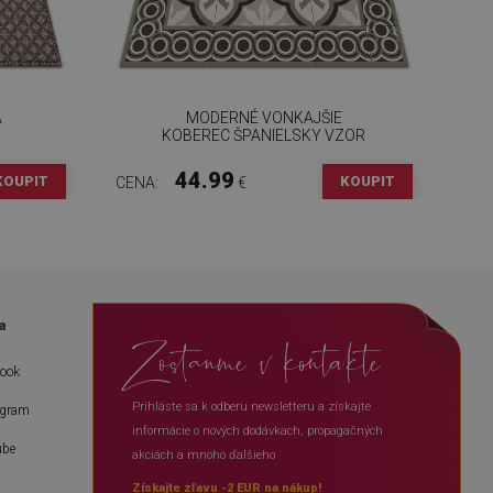
A
MODERNÉ VONKAJŠIE
KOBEREC ŠPANIELSKY VZOR
44.99
KOUPIT
KOUPIT
CENA:
€
a
Zostanme v kontakte
book
Prihláste sa k odberu newsletteru a získajte
agram
informácie o nových dodávkach, propagačných
ube
akciách a mnoho ďalšieho
Získajte zľavu -2 EUR na nákup!