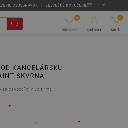
AVENIE OBJEDNÁVOK
|
BEZPEČNÉ DORUČENIE
SK
0
0
Obľúbené
Môj účet
Košík
POD KANCELÁRSKU
AINT ŠKVRNA
 sa osvedčí aj v vo firme.
1