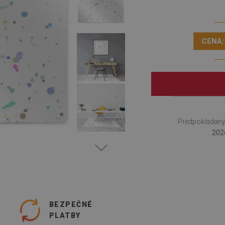
CENA:
Predpokladaný
202
O
BEZPEČNÉ
PLATBY