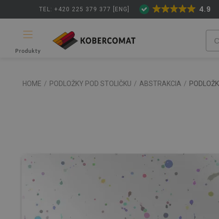
4.9
TEL: +420 225 379 377 [ENG]
Produkty
HOME
/
PODLOŽKY POD STOLIČKU
/
ABSTRAKCIA
/
PODLOŽK