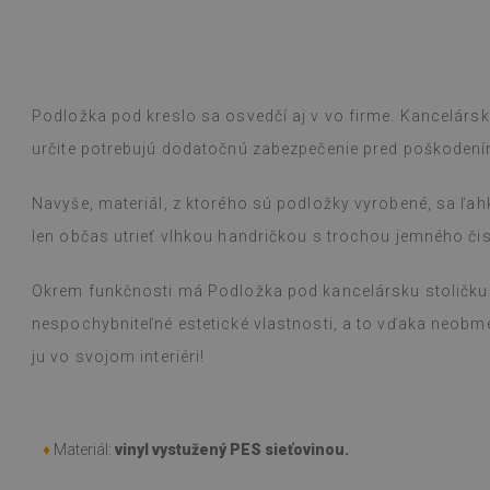
Podložka pod kreslo sa osvedčí aj v vo firme. Kancelársk
určite potrebujú dodatočnú zabezpečenie pred poškodení
Navyše, materiál, z ktorého sú podložky vyrobené, sa ľahk
len občas utrieť vlhkou handričkou s trochou jemného čis
Okrem funkčnosti má Podložka pod kancelársku stoličku p
nespochybniteľné estetické vlastnosti, a to vďaka neob
ju vo svojom interiéri!
♦
Materiál:
vinyl vystužený PES sieťovinou.