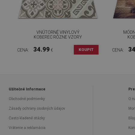
VNÚTORNÉ VINYLOVÝ
MÓDN
KOBEREC RÔZNE VZORY
KOB
34.99
34
KOUPIT
CENA:
€
CENA:
Užitečné Informace
Pre
Obchodné podmienky
O n
Zásady ochrany osobných údajov
Mon
Často kladené otázky
Blo
Vrátenie a reklamácia
Kon