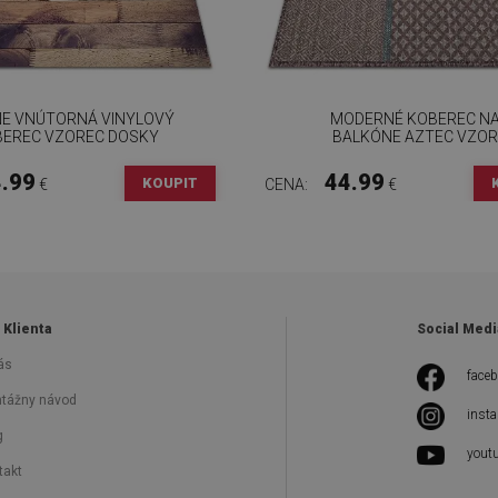
E VNÚTORNÁ VINYLOVÝ
MODERNÉ KOBEREC N
EREC VZOREC DOSKY
BALKÓNE AZTEC VZOR
.99
44.99
KOUPIT
€
CENA:
€
 Klienta
Social Medi
ás
face
tážny návod
inst
g
yout
takt