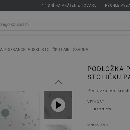
14 DNÍ NA VRÁTENIE TOVARU
|
RÝCHLE VYB
A POD KANCELÁRSKU STOLIČKU PAINT ŠKVRNA
PODLOŽKA 
STOLIČKU P
Podložka pod kreslo
VEĽKOSŤ:
100x70 cm
MNOŽSTVO: