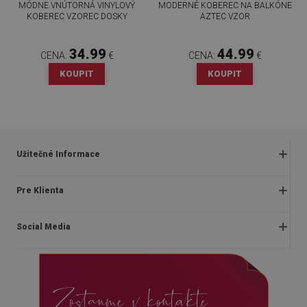
MÓDNE VNÚTORNÁ VINYLOVÝ
MODERNÉ KOBEREC NA BALKÓNE
KOBEREC VZOREC DOSKY
AZTEC VZOR
34.99
44.99
CENA:
€
CENA:
€
KOUPIT
KOUPIT
Užitečné Informace
Obchodné podmienky
Pre Klienta
Zásady ochrany osobných údajov
O nás
Často kladené otázky
Social Media
Montážny návod
Vrátenie a reklamácia
Blog
Pravidlá propagácie
facebook
Kontakt
Dodanie
Zostanme v kontakte
instagram
Platby