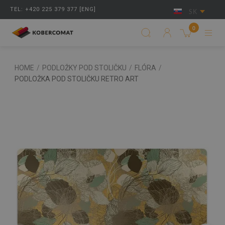
TEL: +420 225 379 377 [ENG]
SK
0
HOME
/
PODLOŽKY POD STOLIČKU
/
FLÓRA
/
PODLOŽKA POD STOLIČKU RETRO ART