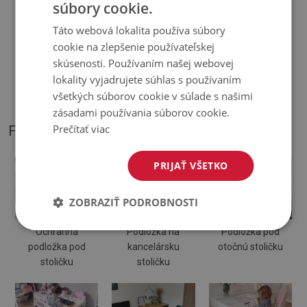
súbory cookie.
Táto webová lokalita používa súbory
♦
Odtiene Podložky pod stoličku sa môžu líšiť od vizualizácie
cookie na zlepšenie používateľskej
skúsenosti. Používaním našej webovej
♦
Podložka je určená na použitie na tvrdom povrchu. Pri
lokality vyjadrujete súhlas s používaním
položení na mäkký povrch sa môže ohnúť a posunúť.
všetkých súborov cookie v súlade s našimi
zásadami používania súborov cookie.
Prečítať viac
FOTOGRAFIE NÁŠHO PRODUKTU
PRIJAŤ VŠETKO
ZOBRAZIŤ PODROBNOSTI
Ochranná
Podložka na
Podložka pod
podložka pod
kancelársku
otočnú stoličku
stoličku
stoličku