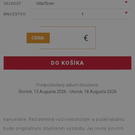
100x70 cm
VEĽKOSŤ:
1
MNOŽSTVO:
€
CENA:
DO KOŠÍKA
Predpokladaný dátum doručenia:
Štvrtok, 13 Augusta 2026 - Utorok, 18 Augusta 2026
Podložka pod kreslo je skvelým nápadom na dekoráciu
kancelárie. Rezistentná voči nečistotám a poškriabaniu
bude originálnym doplnkom výzdoby. Jej rovný povrch