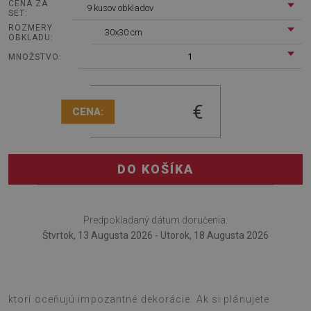
CENA ZA
9 kusov obkladov
SET:
ROZMERY
30x30 cm
OBKLADU:
1
MNOŽSTVO:
€
CENA:
DO KOŠÍKA
Predpokladaný dátum doručenia:
Štvrtok, 13 Augusta 2026 - Utorok, 18 Augusta 2026
PVC obklady dlaždice Modrý mramor je návrh pre tých,
ktorí oceňujú impozantné dekorácie. Ak si plánujete