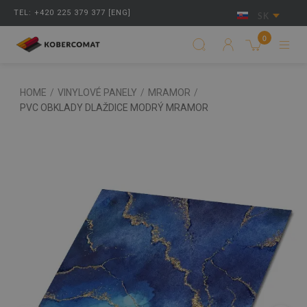
TEL: +420 225 379 377 [ENG]
SK
0
HOME
/
VINYLOVÉ PANELY
/
MRAMOR
/
PVC OBKLADY DLAŽDICE MODRÝ MRAMOR