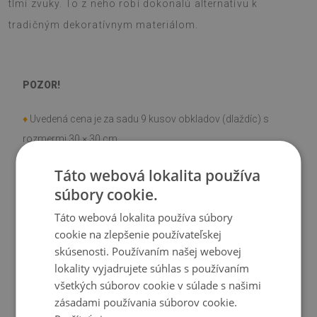
tlmí zvuky. To z neho robí dokonalú alternatívu k
tradičným dekoratívnym materiálom.
POZOR!
♦
Uvedená cena je za sadu 9 kusov obkladov (dlaždíc) s
rozmermi 30 × 30 cm.
Táto webová lokalita používa
Materiál
súbory cookie.
♦
Vinyl vystužený PES sieťovinou s lepidlom
Táto webová lokalita používa súbory
♦
Rozmery obkladu (dlažby): 30 × 30 cm
cookie na zlepšenie používateľskej
♦
Hrúbka obkladu (dlažby): 1,6 mm
skúsenosti. Používaním našej webovej
lokality vyjadrujete súhlas s používaním
Použitie
všetkých súborov cookie v súlade s našimi
zásadami používania súborov cookie.
♦
Interiéry izieb;