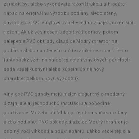
zariadiť byt alebo vykonávate rekonštrukciu a hľadáte
nápad na originálnu výzdobu podlahy alebo steny,
navrhujeme PVC vinylový panel – jedno z najmodernejších
riešení. Ak už vás nebaví zdobiť váš domov, potom
nalepenie PVC obklady dlaždice Modrý mramor na
podlahe alebo na stene to určite radikálne zmení. Tento
fantastický vzor na samolepiacich vinylových paneloch
dodá vašej kuchyni alebo kúpeľni úplne nový
charakter|celkom novú výzdobu}.
Vinylové PVC panely majú nielen elegantný a moderný
dizajn, ale aj jednoduchú inštaláciu a pohodlné
používanie. Môžete ich ľahko prilepiť na súčasné steny
alebo podlahu. PVC obklady dlaždice Modrý mramor je
odolný voči vlhkosti a poškriabaniu. Ľahko vedie teplo a