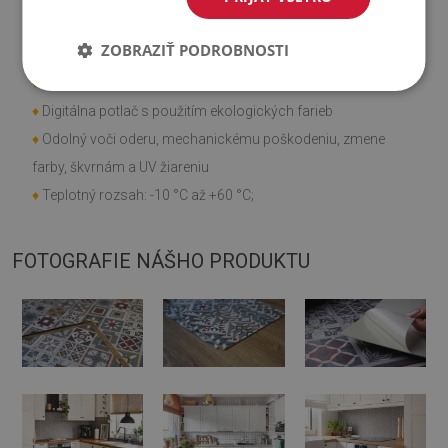
♦
Hladká textúra;
ZOBRAZIŤ PODROBNOSTI
♦
Rýchla a jednoduchá montáž;
♦
Môžete si ich sami narezať na požadovanú veľkosť;
♦
Digitálna potlač s použitím ekologických farieb
♦
Odolný voči oderu, mechanickému poškodeniu, zmene
farby, škvrnám a UV žiareniu
♦
Teplotný rozsah: -10 °C až +60 °C;
FOTOGRAFIE NÁŠHO PRODUKTU