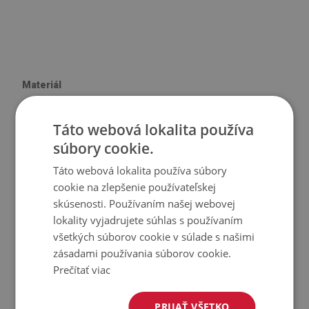
Materiál
♦
Vinyl vystužený PES sieťovinou s lepidlom
Táto webová lokalita používa
♦
Veľkosť panelu: 100x50 cm
súbory cookie.
♦
Hrúbka obkladu (dlažby): 1,6 mm
Táto webová lokalita používa súbory
cookie na zlepšenie používateľskej
Použitie
skúsenosti. Používaním našej webovej
lokality vyjadrujete súhlas s používaním
♦
Interiéry izieb;
všetkých súborov cookie v súlade s našimi
♦
Steny, podlahy, stropy;
zásadami používania súborov cookie.
♦
Môže sa lepiť na panely, obklady, kov alebo farbu.
Prečítať viac
Vlastnosti výrobku
PRIJAŤ VŠETKO