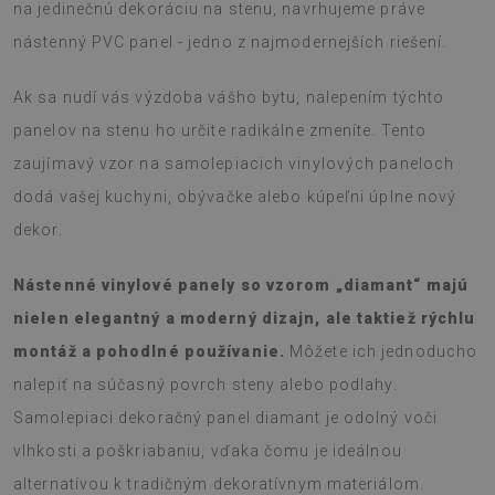
na jedinečnú dekoráciu na stenu, navrhujeme práve
nástenný PVC panel - jedno z najmodernejších riešení.
Ak sa nudí vás výzdoba vášho bytu, nalepením týchto
panelov na stenu ho určite radikálne zmeníte. Tento
zaujímavý vzor na samolepiacich vinylových paneloch
dodá vašej kuchyni, obývačke alebo kúpeľni úplne nový
dekor.
Nástenné vinylové panely so vzorom „diamant“ majú
nielen elegantný a moderný dizajn, ale taktiež rýchlu
montáž a pohodlné používanie.
Môžete ich jednoducho
nalepiť na súčasný povrch steny alebo podlahy.
Samolepiaci dekoračný panel diamant je odolný voči
vlhkosti a poškriabaniu, vďaka čomu je ideálnou
alternatívou k tradičným dekoratívnym materiálom.