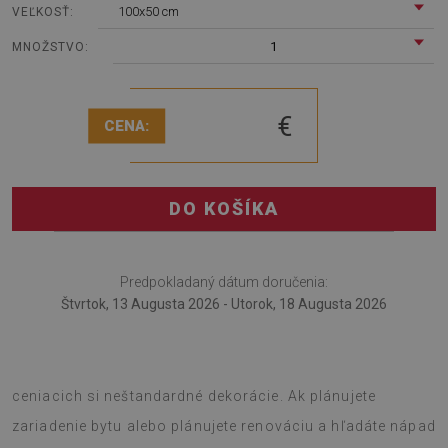
100x50 cm
VEĽKOSŤ:
1
MNOŽSTVO:
€
CENA:
DO KOŠÍKA
Predpokladaný dátum doručenia:
Štvrtok, 13 Augusta 2026 - Utorok, 18 Augusta 2026
Samolepiaci dekoračný panel diamant je návrh pre ľudí
ceniacich si neštandardné dekorácie. Ak plánujete
zariadenie bytu alebo plánujete renováciu a hľadáte nápad