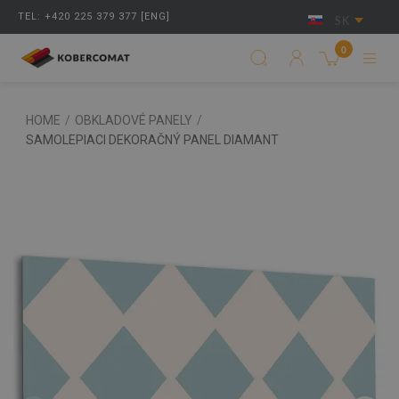
TEL: +420 225 379 377 [ENG]
SK
0
HOME
/
OBKLADOVÉ PANELY
/
SAMOLEPIACI DEKORAČNÝ PANEL DIAMANT