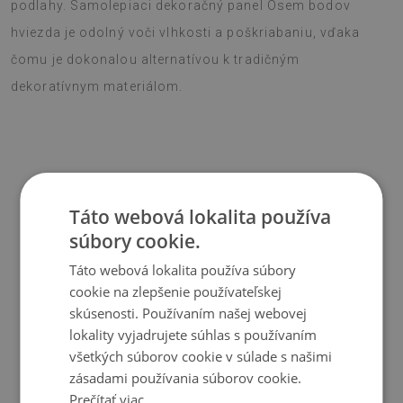
podlahy. Samolepiaci dekoračný panel Osem bodov
hviezda je odolný voči vlhkosti a poškriabaniu, vďaka
čomu je dokonalou alternatívou k tradičným
dekoratívnym materiálom.
Materiál
Táto webová lokalita používa
súbory cookie.
♦
Vinyl vystužený PES sieťovinou s lepidlom
Táto webová lokalita používa súbory
♦
Veľkosť panelu: 100x50 cm
cookie na zlepšenie používateľskej
♦
Hrúbka obkladu (dlažby): 1,6 mm
skúsenosti. Používaním našej webovej
lokality vyjadrujete súhlas s používaním
Použitie
všetkých súborov cookie v súlade s našimi
zásadami používania súborov cookie.
♦
Interiéry izieb;
Prečítať viac