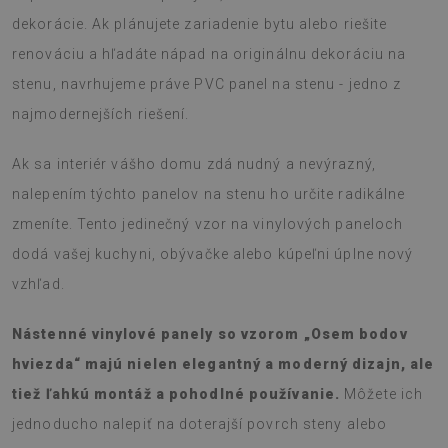
dekorácie. Ak plánujete zariadenie bytu alebo riešite
renováciu a hľadáte nápad na originálnu dekoráciu na
stenu, navrhujeme práve PVC panel na stenu - jedno z
najmodernejších riešení.
Ak sa interiér vášho domu zdá nudný a nevýrazný,
nalepením týchto panelov na stenu ho určite radikálne
zmeníte. Tento jedinečný vzor na vinylových paneloch
dodá vašej kuchyni, obývačke alebo kúpeľni úplne nový
vzhľad.
Nástenné vinylové panely so vzorom „Osem bodov
hviezda“ majú nielen elegantný a moderný dizajn, ale
tiež ľahkú montáž a pohodlné používanie.
Môžete ich
jednoducho nalepiť na doterajší povrch steny alebo