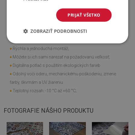
♦
Steny, podlahy, stropy;
♦
Môže sa lepiť na panely, obklady, kov alebo farbu.
PRIJAŤ VŠETKO
Vlastnosti výrobku
ZOBRAZIŤ PODROBNOSTI
♦
Hladká textúra;
♦
Rýchla a jednoduchá montáž;
♦
Môžete si ich sami narezať na požadovanú veľkosť;
♦
Digitálna potlač s použitím ekologických farieb
♦
Odolný voči oderu, mechanickému poškodeniu, zmene
farby, škvrnám a UV žiareniu
♦
Teplotný rozsah: -10 °C až +60 °C;
FOTOGRAFIE NÁŠHO PRODUKTU