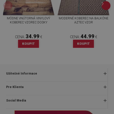
MÓDNE VNÚTORNÁ VINYLOVÝ
MODERNÉ KOBEREC NA BALKÓNE
KOBEREC VZOREC DOSKY
AZTEC VZOR
34.99
44.99
CENA:
€
CENA:
€
KOUPIT
KOUPIT
Užitečné Informace
Obchodné podmienky
Pre Klienta
Zásady ochrany osobných údajov
O nás
Často kladené otázky
Social Media
Montážny návod
Vrátenie a reklamácia
Blog
Pravidlá propagácie
facebook