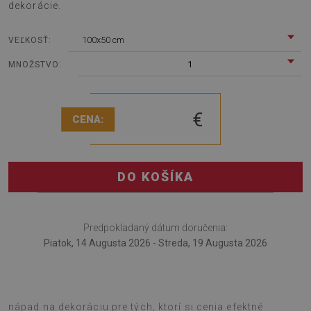
dekorácie.
100x50 cm
VEĽKOSŤ:
1
MNOŽSTVO:
€
CENA:
DO KOŠÍKA
Predpokladaný dátum doručenia:
Piatok, 14 Augusta 2026 - Streda, 19 Augusta 2026
Samolepiaci dekoračný panel Osem bodov hviezda je
nápad na dekoráciu pre tých, ktorí si cenia efektné