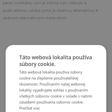
panel orientálny vzor je odolný voči vlhkosti a
poškriabaniu, vďaka čomu je ideálnou alternatívou k
známym dekoratívnym materiálom.
Materiál
Táto webová lokalita používa
súbory cookie.
♦
Vinyl vystužený PES sieťovinou s lepidlom
♦
Veľkosť panelu: 100x50 cm
Táto webová lokalita používa súbory
♦
Hrúbka obkladu (dlažby): 1,6 mm
cookie na zlepšenie používateľskej
skúsenosti. Používaním našej webovej
Použitie
lokality vyjadrujete súhlas s používaním
všetkých súborov cookie v súlade s našimi
♦
Interiéry izieb;
zásadami používania súborov cookie.
Prečítať viac
♦
Steny, podlahy, stropy;