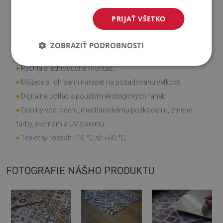
♦
Môže sa lepiť na panely, obklady, kov alebo farbu.
PRIJAŤ VŠETKO
Vlastnosti výrobku
ZOBRAZIŤ PODROBNOSTI
♦
Hladká textúra;
♦
Rýchla a jednoduchá montáž;
♦
Môžete si ich sami narezať na požadovanú veľkosť;
♦
Digitálna potlač s použitím ekologických farieb
♦
Odolný voči oderu, mechanickému poškodeniu, zmene
farby, škvrnám a UV žiareniu
♦
Teplotný rozsah: -10 °C až +60 °C;
FOTOGRAFIE NÁŠHO PRODUKTU