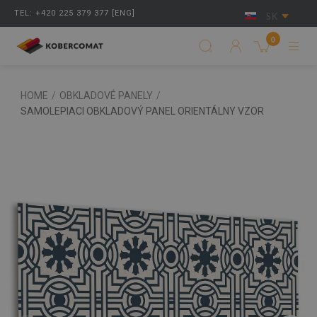
TEL: +420 225 379 377 [ENG]
SK
0
HOME
/
OBKLADOVÉ PANELY
/
SAMOLEPIACI OBKLADOVÝ PANEL ORIENTÁLNY VZOR