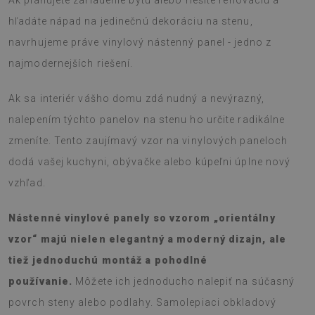
Ak plánujete zariadenie bytu alebo riešite renováciu a
hľadáte nápad na jedinečnú dekoráciu na stenu,
navrhujeme práve vinylový nástenný panel - jedno z
najmodernejších riešení.
Ak sa interiér vášho domu zdá nudný a nevýrazný,
nalepením týchto panelov na stenu ho určite radikálne
zmeníte. Tento zaujímavý vzor na vinylových paneloch
dodá vašej kuchyni, obývačke alebo kúpeľni úplne nový
vzhľad.
Nástenné vinylové panely so vzorom „orientálny
vzor“ majú nielen elegantný a moderný dizajn, ale
tiež jednoduchú montáž a pohodlné
používanie.
Môžete ich jednoducho nalepiť na súčasný
povrch steny alebo podlahy. Samolepiaci obkladový