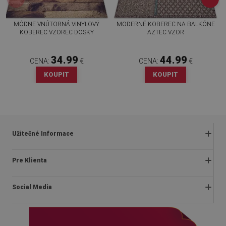
MÓDNE VNÚTORNÁ VINYLOVÝ
MODERNÉ KOBEREC NA BALKÓNE
KOBEREC VZOREC DOSKY
AZTEC VZOR
34.99
44.99
CENA:
€
CENA:
€
KOUPIT
KOUPIT
Užitečné Informace
Obchodné podmienky
Pre Klienta
Zásady ochrany osobných údajov
O nás
Často kladené otázky
Social Media
Montážny návod
Vrátenie a reklamácia
Blog
Pravidlá propagácie
facebook
Kontakt