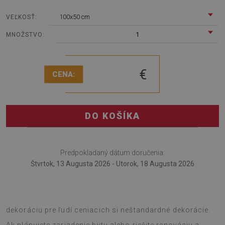
100x50 cm
VEĽKOSŤ:
1
MNOŽSTVO:
€
CENA:
DO KOŠÍKA
Predpokladaný dátum doručenia:
Štvrtok, 13 Augusta 2026 - Utorok, 18 Augusta 2026
Samolepiaci obkladový panel orientálny vzor je nápad na
dekoráciu pre ľudí ceniacich si neštandardné dekorácie.